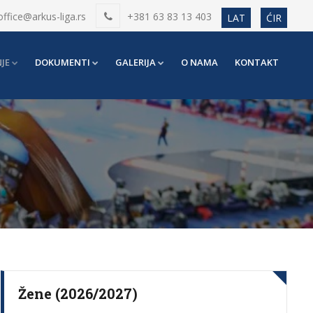
office@arkus-liga.rs
+381 63 83 13 403
LAT
ĆIR
JE
DOKUMENTI
GALERIJA
O NAMA
KONTAKT
Žene (2026/2027)