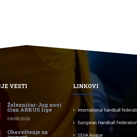
JE VESTI
LINKOVI
Železničar-Jug novi
član ARKUS lige
International handball federat
04/08/2026
European Handball Federatio
Obaveštenje za
SEHA league
javnost