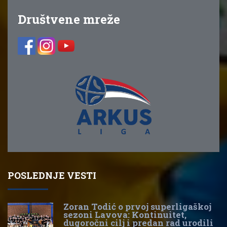
Društvene mreže
POSLEDNJE VESTI
Zoran Todić o prvoj superligaškoj
sezoni Lavova: Kontinuitet,
dugoročni cilj i predan rad urodili