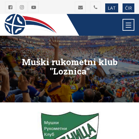
LAT
ĆIR
Muški rukometni klub
"Loznica"