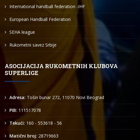
International handball federation -IHF
European Handball Federation
SEHA league
Rukometni savez Srbije
ASOCIJACIJA RUKOMETNIH KLUBOVA
SUPERLIGE
Adresa:
Tošin bunar 272, 11070 Novi Beograd
PIB:
111517078
Tekući:
160 - 553618 - 56
Matični broj:
28719663