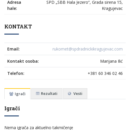
Adresa
SPD „SBB Hala Jezero“, Grada sirena 15,
hale:
Kragujevac
KONTAKT
Email:
rukomet@spdradnickikragujevac.com
Kontakt osoba:
Marijana Ilić
Telefon:
+381 60 346 02 46
Rezultati
Vesti
Igrači
Igrači
Nema igrača za aktuelno takmičenje