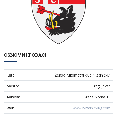
OSNOVNI PODACI
Klub:
Ženski rukometni klub "Radnički."
Mesto:
Kragujevac
Adresa:
Grada Sirena 15
Web:
www.rkradnickikg.com