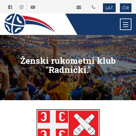
LAT
ĆIR
Ženski rukometni klub
"Radnički."