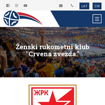
LAT
ĆIR
Ženski rukometni klub
"Crvena zvezda."