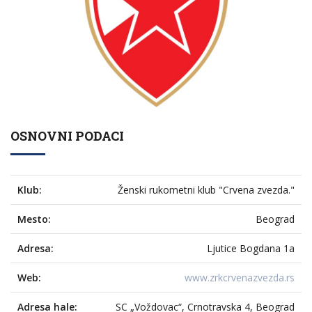
OSNOVNI PODACI
Klub:
Ženski rukometni klub "Crvena zvezda."
Mesto:
Beograd
Adresa:
Ljutice Bogdana 1a
Web:
www.zrkcrvenazvezda.rs
Adresa hale:
SC „Voždovac“, Crnotravska 4, Beograd