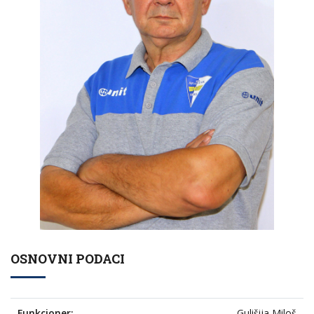
OSNOVNI PODACI
Funkcioner:
Gulišija Miloš