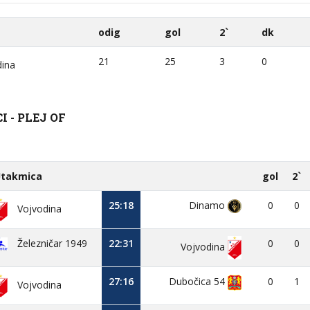
odig
gol
2`
dk
21
25
3
0
ina
 - PLEJ OF
takmica
gol
2`
25:18
Dinamo
0
0
Vojvodina
Železničar 1949
22:31
0
0
Vojvodina
27:16
Dubočica 54
0
1
Vojvodina