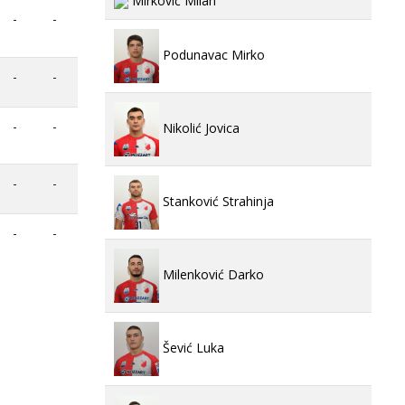
Mirković Milan
-
-
Podunavac Mirko
-
-
-
-
Nikolić Jovica
-
-
Stanković Strahinja
-
-
Milenković Darko
Šević Luka