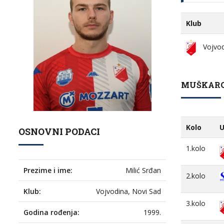
Klub
Vojvod
MUŠKARCI
Kolo
U
OSNOVNI PODACI
1.kolo
Prezime i ime:
Milić Srđan
2.kolo
Klub:
Vojvodina, Novi Sad
3.kolo
Godina rođenja:
1999.