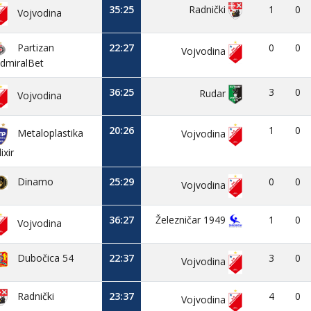
35:25
1
0
Radnički
Vojvodina
Partizan
22:27
0
0
Vojvodina
dmiralBet
36:25
3
0
Rudar
Vojvodina
20:26
1
0
Metaloplastika
Vojvodina
lixir
Dinamo
25:29
0
0
Vojvodina
36:27
Železničar 1949
1
0
Vojvodina
Dubočica 54
22:37
3
0
Vojvodina
23:37
4
0
Radnički
Vojvodina