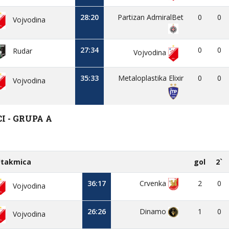
28:20
Partizan AdmiralBet
0
0
Vojvodina
27:34
0
0
Rudar
Vojvodina
35:33
Metaloplastika Elixir
0
0
Vojvodina
 - GRUPA A
takmica
gol
2`
36:17
Crvenka
2
0
Vojvodina
26:26
Dinamo
1
0
Vojvodina