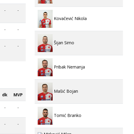
-
-
Kovačević Nikola
-
-
Šijan Simo
-
-
Pribak Nemanja
Mašić Bojan
dk
MVP
-
-
Tomić Branko
-
-