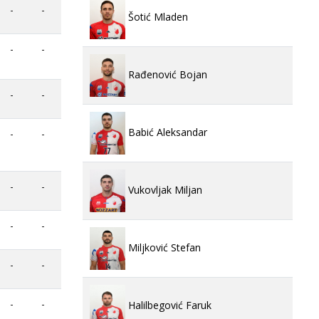
-
-
Šotić Mladen
-
-
Rađenović Bojan
-
-
Babić Aleksandar
-
-
-
-
Vukovljak Miljan
-
-
Miljković Stefan
-
-
-
-
Halilbegović Faruk