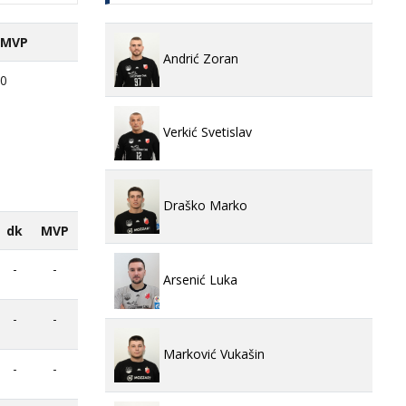
MVP
Andrić Zoran
0
Verkić Svetislav
Draško Marko
dk
MVP
-
-
Arsenić Luka
-
-
Marković Vukašin
-
-