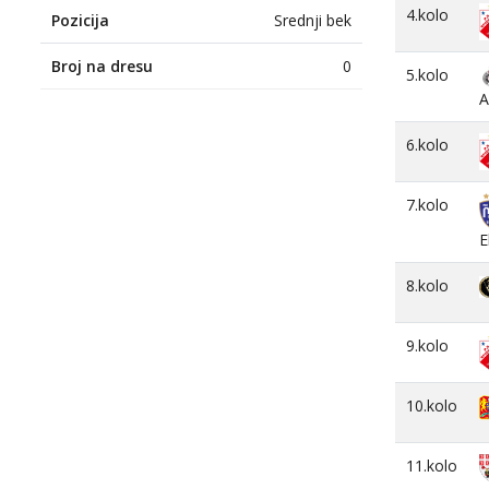
4.kolo
Pozicija
Srednji bek
Broj na dresu
0
5.kolo
A
6.kolo
7.kolo
E
8.kolo
9.kolo
10.kolo
11.kolo