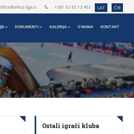
office@arkus-liga.rs
+381 63 83 13 403
LAT
ĆIR
JE
DOKUMENTI
GALERIJA
O NAMA
KONTAKT
Ostali igrači kluba