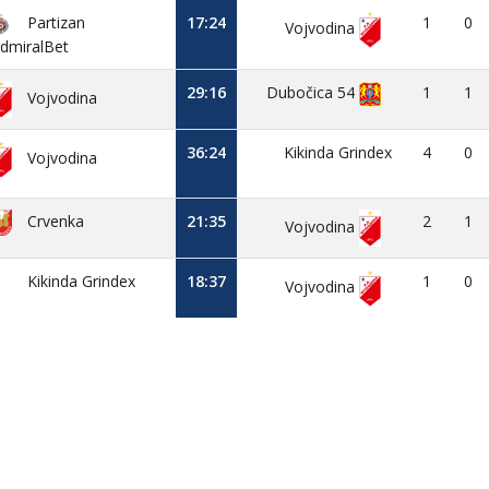
Partizan
17:24
1
0
Vojvodina
dmiralBet
29:16
Dubočica 54
1
1
Vojvodina
36:24
Kikinda Grindex
4
0
Vojvodina
Crvenka
21:35
2
1
Vojvodina
Kikinda Grindex
18:37
1
0
Vojvodina