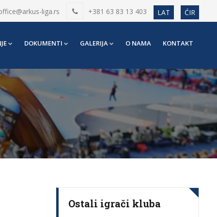
office@arkus-liga.rs
+381 63 83 13 403
LAT
ĆIR
JE
DOKUMENTI
GALERIJA
O NAMA
KONTAKT
Ostali igrači kluba