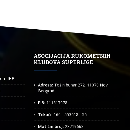
ASOCIJACIJA RUKOMETNIH
KLUBOVA SUPERLIGE
ion -IHF
Adresa:
Tošin bunar 272, 11070 Novi
n
Beograd
PIB:
111517078
Tekući:
160 - 553618 - 56
Matični broj:
28719663