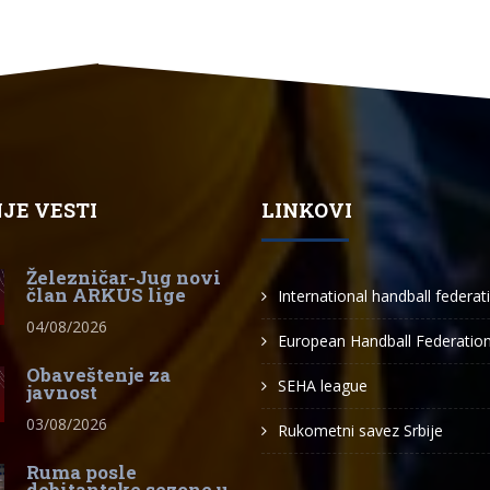
JE VESTI
LINKOVI
Železničar-Jug novi
član ARKUS lige
International handball federat
04/08/2026
European Handball Federatio
Obaveštenje za
SEHA league
javnost
03/08/2026
Rukometni savez Srbije
Ruma posle
debitantske sezone u