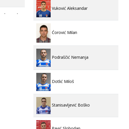
Vuković Aleksandar
-
-
Ćorović Milan
Podraščić Nemanja
Dotlić Miloš
Stanisavljević Boško
Pavić Slobodan