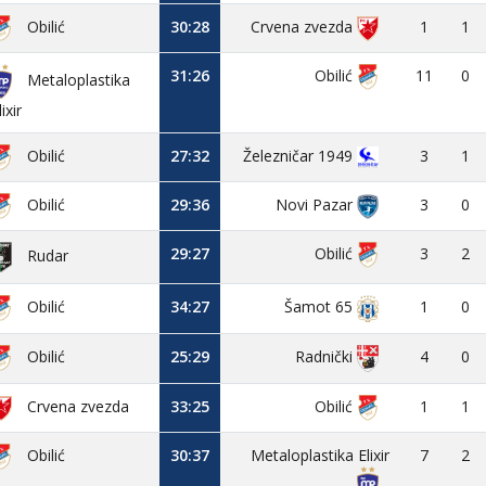
Obilić
30:28
Crvena zvezda
1
1
31:26
Obilić
11
0
Metaloplastika
lixir
Obilić
27:32
Železničar 1949
3
1
Obilić
29:36
Novi Pazar
3
0
29:27
Obilić
3
2
Rudar
Obilić
34:27
1
0
Šamot 65
Obilić
25:29
4
0
Radnički
Crvena zvezda
33:25
Obilić
1
1
Obilić
30:37
Metaloplastika Elixir
7
2