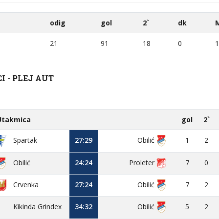
odig
gol
2`
dk
21
91
18
0
1
 - PLEJ AUT
Utakmica
gol
2`
27:29
Obilić
1
2
Spartak
Obilić
24:24
Proleter
7
0
Crvenka
27:24
Obilić
7
2
Kikinda Grindex
34:32
Obilić
5
2