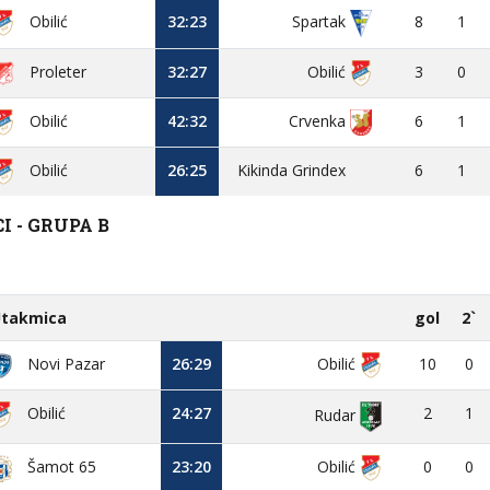
Obilić
32:23
8
1
Spartak
Proleter
32:27
Obilić
3
0
Obilić
42:32
Crvenka
6
1
Obilić
26:25
Kikinda Grindex
6
1
 - GRUPA B
takmica
gol
2`
Novi Pazar
26:29
Obilić
10
0
Obilić
24:27
2
1
Rudar
23:20
Obilić
0
0
Šamot 65