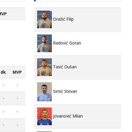
MVP
Dražić Filip
Radović Goran
Tasić Dušan
dk
MVP
-
-
Simić Stevan
-
-
-
-
Jovanović Milan
-
-