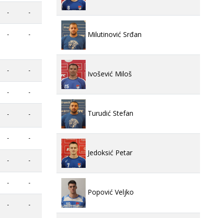
-
-
-
-
Milutinović Srđan
-
-
Ivošević Miloš
-
-
Turudić Stefan
-
-
-
-
Jedoksić Petar
-
-
-
-
Popović Veljko
-
-