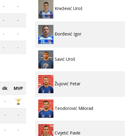
-
-
Knežević Uroš
-
-
-
-
Đorđević Igor
-
-
Savić Uroš
Žujović Petar
dk
MVP
-
Teodorović Milorad
-
-
-
-
Cvijetić Pavle