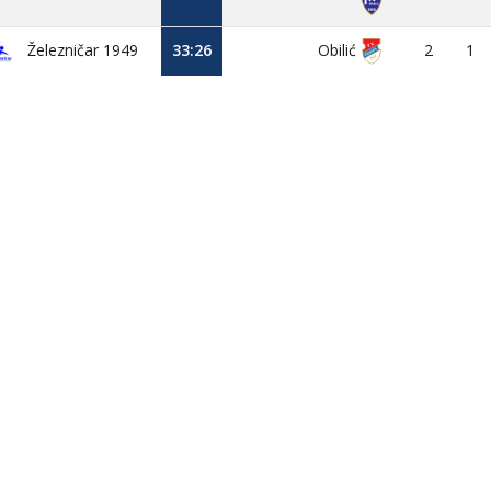
Železničar 1949
33:26
Obilić
2
1