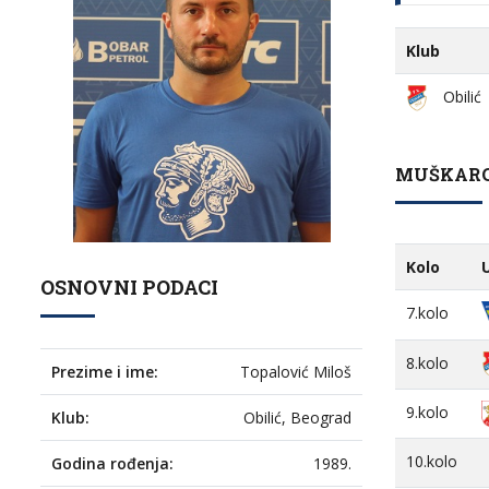
Klub
Obilić
MUŠKARCI
Kolo
OSNOVNI PODACI
7.kolo
8.kolo
Prezime i ime:
Topalović Miloš
9.kolo
Klub:
Obilić, Beograd
10.kolo
Godina rođenja:
1989.