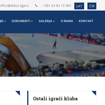
office@arkus-liga.rs
+381 63 83 13 403
LAT
ĆIR
JE
DOKUMENTI
GALERIJA
O NAMA
KONTAKT
Ostali igrači kluba