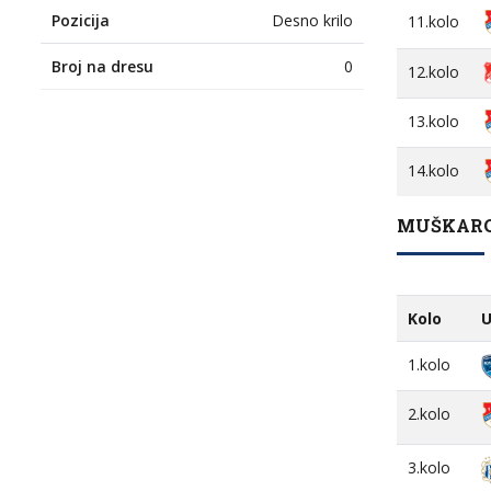
Pozicija
Desno krilo
11.kolo
Broj na dresu
0
12.kolo
13.kolo
14.kolo
MUŠKARCI
Kolo
U
1.kolo
2.kolo
3.kolo