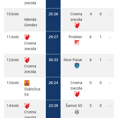
zvezda
10.kolo
25:26
Crvena
4
0
-
Kikinda
zvezda
Grindex
11.kolo
29:27
Proleter
6
1
-
Crvena
zvezda
12.kolo
30:33
Novi Pazar
6
1
-
Crvena
zvezda
13.kolo
26:24
Crvena
0
0
-
zvezda
Dubočica
54
14.kolo
23:29
Šamot 65
5
0
-
Crvena
zvezda