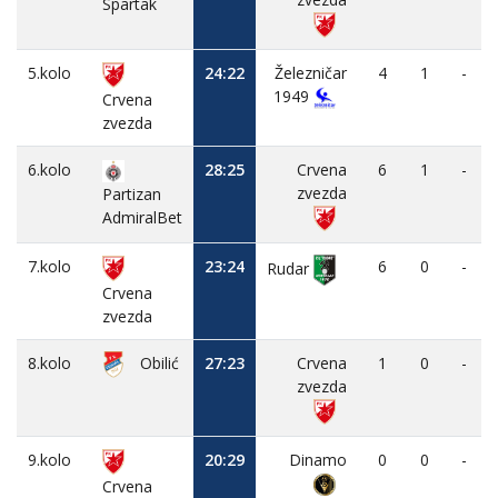
Spartak
5.kolo
24:22
Železničar
4
1
-
1949
Crvena
zvezda
6.kolo
28:25
Crvena
6
1
-
zvezda
Partizan
AdmiralBet
7.kolo
23:24
6
0
-
Rudar
Crvena
zvezda
8.kolo
Obilić
27:23
Crvena
1
0
-
zvezda
9.kolo
20:29
Dinamo
0
0
-
Crvena