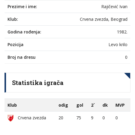
Prezime i ime:
Rajičević Ivan
Klub:
Crvena zvezda, Beograd
Godina rođenja:
1982.
Pozicija
Levo krilo
Broj na dresu
0
Statistika igrača
Klub
odig
gol
2`
dk
MVP
Crvena zvezda
20
75
9
0
0