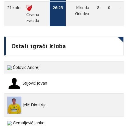
21.kolo
26:25
Kikinda
8
0
-
Grindex
Crvena
zvezda
Ostali igrači kluba
Čolović Andrej
Stijović Jovan
Jelić Dimitrije
Gemaljević Janko