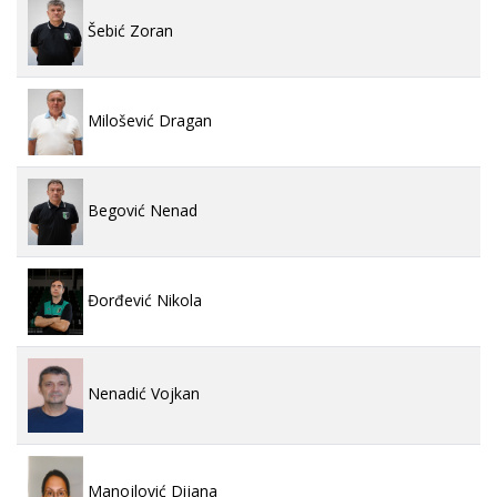
Šebić Zoran
Milošević Dragan
Begović Nenad
Đorđević Nikola
Nenadić Vojkan
Manojlović Dijana