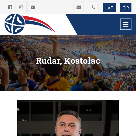
LAT
ĆIR
Rudar, Kostolac