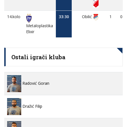
14.kolo
33:30
Obilić
1
0
Metaloplastika
Elixir
Ostali igrači kluba
Radović Goran
Dražić Filip