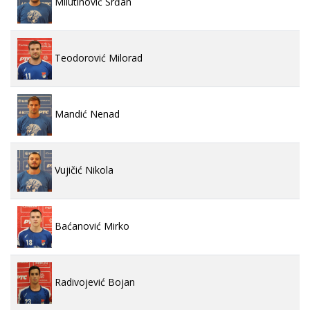
Milutinović Srđan
Teodorović Milorad
Mandić Nenad
Vujičić Nikola
Baćanović Mirko
Radivojević Bojan