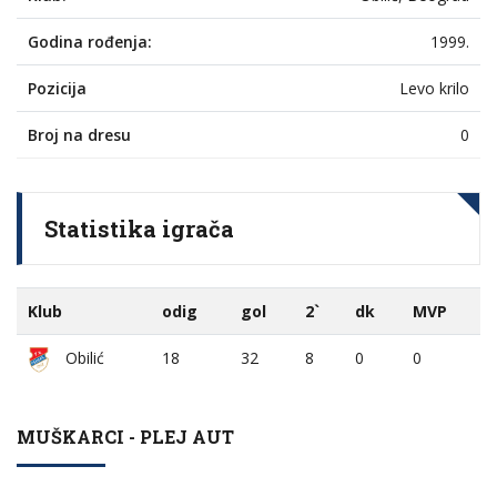
Godina rođenja:
1999.
Pozicija
Levo krilo
Broj na dresu
0
Statistika igrača
Klub
odig
gol
2`
dk
MVP
Obilić
18
32
8
0
0
MUŠKARCI - PLEJ AUT