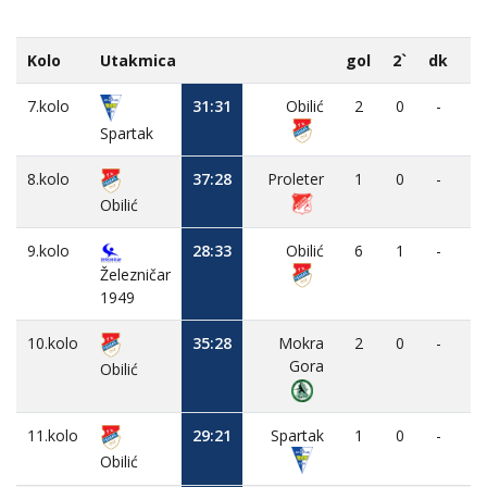
Kolo
Utakmica
gol
2`
dk
M
7.kolo
31:31
Obilić
2
0
-
Spartak
8.kolo
37:28
Proleter
1
0
-
Obilić
9.kolo
28:33
Obilić
6
1
-
Železničar
1949
10.kolo
35:28
Mokra
2
0
-
Gora
Obilić
11.kolo
29:21
Spartak
1
0
-
Obilić