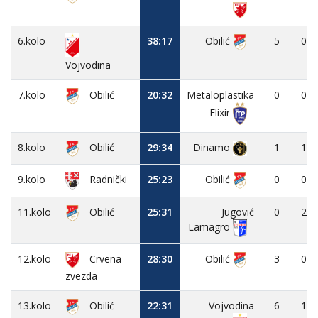
6.kolo
38:17
Obilić
5
0
Vojvodina
7.kolo
Obilić
20:32
Metaloplastika
0
0
Elixir
8.kolo
Obilić
29:34
Dinamo
1
1
9.kolo
25:23
Obilić
0
0
Radnički
11.kolo
Obilić
25:31
Jugović
0
2
Lamagro
12.kolo
Crvena
28:30
Obilić
3
0
zvezda
13.kolo
Obilić
22:31
Vojvodina
6
1