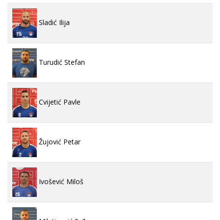
Sladić Ilija
Turudić Stefan
Cvijetić Pavle
Žujović Petar
Ivošević Miloš