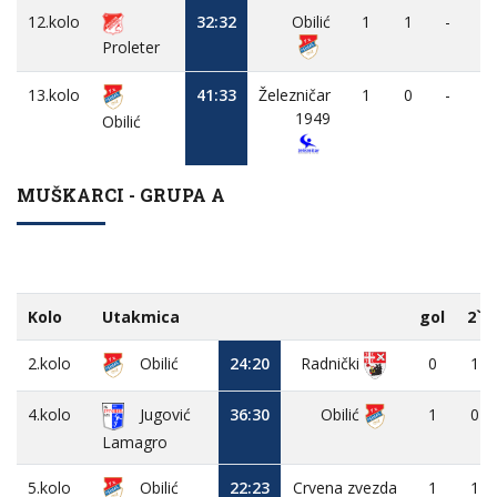
12.kolo
32:32
Obilić
1
1
-
Proleter
13.kolo
41:33
Železničar
1
0
-
1949
Obilić
MUŠKARCI - GRUPA A
Kolo
Utakmica
gol
2`
2.kolo
Obilić
24:20
0
1
Radnički
4.kolo
Jugović
36:30
Obilić
1
0
Lamagro
5.kolo
Obilić
22:23
Crvena zvezda
1
1