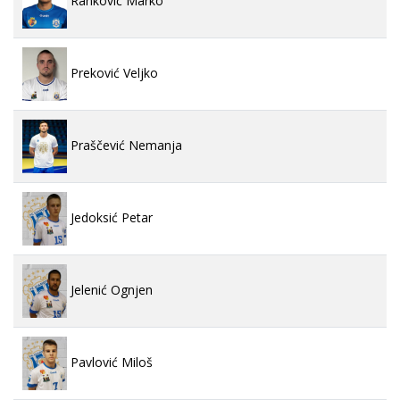
Ranković Marko
Preković Veljko
Praščević Nemanja
Jedoksić Petar
Jelenić Ognjen
Pavlović Miloš