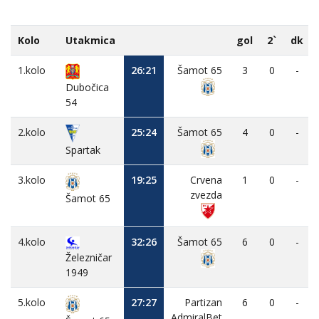
Kolo
Utakmica
gol
2`
dk
1.kolo
26:21
Šamot 65
3
0
-
Dubočica
54
2.kolo
25:24
Šamot 65
4
0
-
Spartak
3.kolo
19:25
Crvena
1
0
-
zvezda
Šamot 65
4.kolo
32:26
Šamot 65
6
0
-
Železničar
1949
5.kolo
27:27
Partizan
6
0
-
AdmiralBet