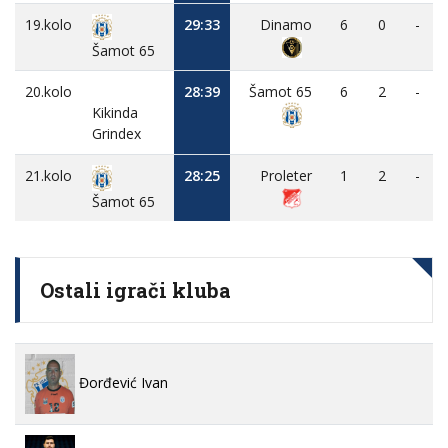
19.kolo
29:33
Dinamo
6
0
-
Šamot 65
20.kolo
28:39
Šamot 65
6
2
-
Kikinda
Grindex
21.kolo
28:25
Proleter
1
2
-
Šamot 65
Ostali igrači kluba
Đorđević Ivan