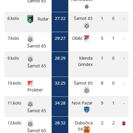
Šamot 65
6.kolo
27:22
Šamot 65
1
0
-
Rudar
7.kolo
29:27
Obilić
5
1
-
Šamot 65
9.kolo
28:29
Kikinda
1
0
-
Grindex
Šamot 65
10.kolo
32:25
Šamot 65
8
0
-
Proleter
11.kolo
34:28
Novi Pazar
9
1
-
Šamot 65
12.kolo
28:32
Dubočica
2
2
54
Šamot 65