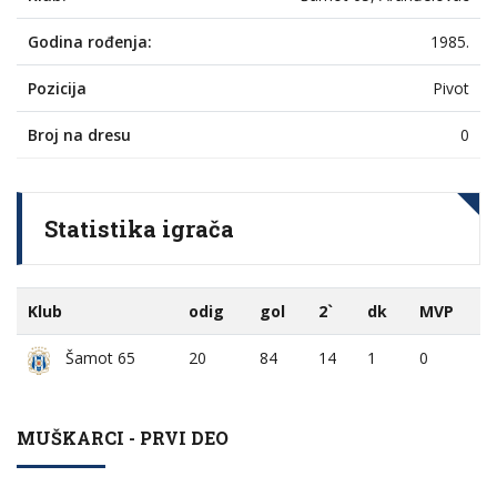
Godina rođenja:
1985.
Pozicija
Pivot
Broj na dresu
0
Statistika igrača
Klub
odig
gol
2`
dk
MVP
20
84
14
1
0
Šamot 65
MUŠKARCI - PRVI DEO