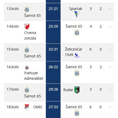
13.kolo
21:21
Spartak
3
2
-
Šamot 65
14.kolo
23:29
Šamot 65
4
2
-
Crvena
zvezda
15.kolo
32:31
Železničar
6
0
-
1949
Šamot 65
16.kolo
26:22
Šamot 65
3
2
-
Partizan
AdmiralBet
17.kolo
29:26
3
0
-
Rudar
Šamot 65
18.kolo
Obilić
27:33
Šamot 65
6
0
-