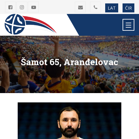
LAT
ĆIR
Šamot 65, Aranđelovac