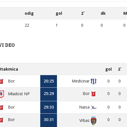
odig
gol
2`
dk
M
22
1
0
0
0
VI DEO
Utakmica
gol
2`
Bor
20:25
Medicinar
0
0
25:29
Bor
0
0
Mladost NP
Bor
29:33
Naisa
0
0
Bor
30:31
0
0
Vrbas