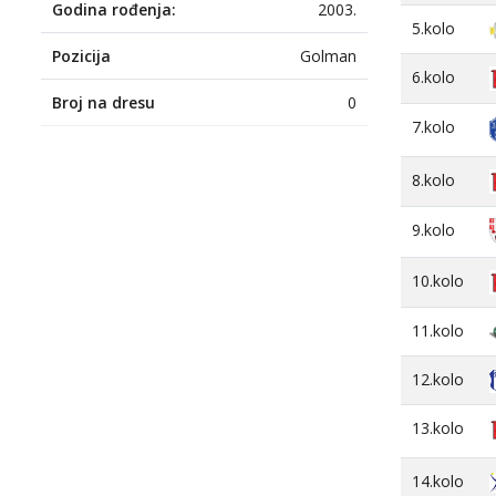
Godina rođenja:
2003.
5.kolo
Pozicija
Golman
6.kolo
Broj na dresu
0
7.kolo
8.kolo
9.kolo
10.kolo
11.kolo
12.kolo
13.kolo
14.kolo