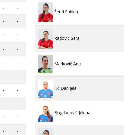
-
-
Šerifi Sabina
-
-
-
-
Radović Sara
-
-
-
-
Marković Ana
-
-
Ilić Danijela
-
-
-
-
Bogdanović Jelena
-
-
-
-