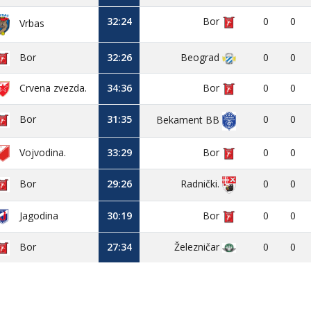
32:24
Bor
0
0
Vrbas
Bor
32:26
Beograd
0
0
Crvena zvezda.
34:36
Bor
0
0
Bor
31:35
0
0
Bekament BB
Vojvodina.
33:29
Bor
0
0
Bor
29:26
0
0
Radnički.
Jagodina
30:19
Bor
0
0
Bor
27:34
Železničar
0
0