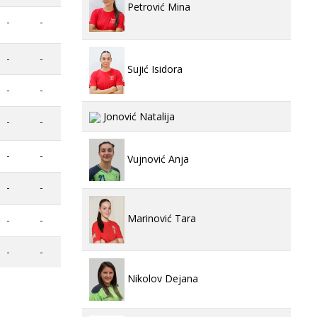
Petrović Mina
-
-
-
-
Sujić Isidora
-
-
Jonović Natalija
-
-
-
-
Vujnović Anja
-
-
Marinović Tara
-
-
-
-
Nikolov Dejana