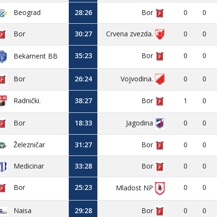
Beograd
28:26
Bor
0
0
Bor
30:27
Crvena zvezda.
0
0
35:23
Bor
0
0
Bekament BB
Bor
26:24
Vojvodina.
0
0
38:27
Bor
1
0
Radnički.
Bor
18:33
Jagodina
0
0
Železničar
31:27
Bor
0
0
Medicinar
33:28
Bor
0
0
Bor
25:23
0
0
Mladost NP
Naisa
29:28
Bor
0
0