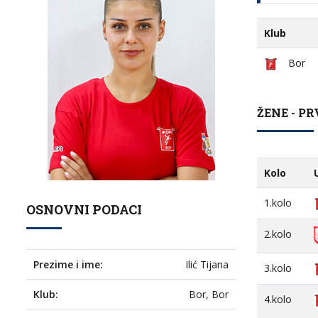
Klub
Bor
ŽENE - PR
Kolo
1.kolo
OSNOVNI PODACI
2.kolo
Prezime i ime:
Ilić Tijana
3.kolo
Klub:
Bor, Bor
4.kolo