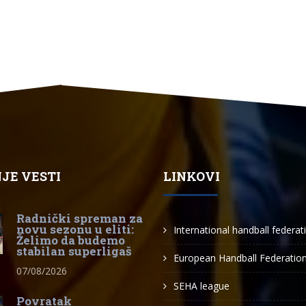
JE VESTI
LINKOVI
Radnički spreman za
novu sezonu u eliti:
International handball federat
Želimo da budemo
stabilan superligaš
European Handball Federatio
07/08/2026
SEHA league
Povratak