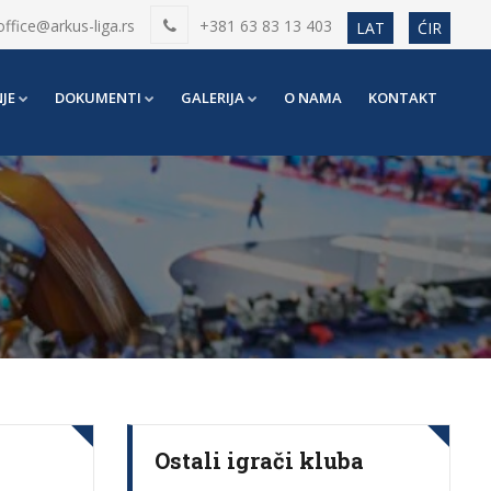
office@arkus-liga.rs
+381 63 83 13 403
LAT
ĆIR
JE
DOKUMENTI
GALERIJA
O NAMA
KONTAKT
Ostali igrači kluba