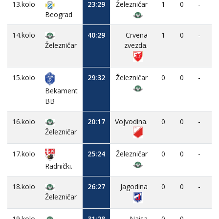
13.kolo
23:29
Železničar
1
0
-
Beograd
14.kolo
40:29
Crvena
1
0
-
Železničar
zvezda.
15.kolo
29:32
Železničar
0
0
-
Bekament
BB
16.kolo
20:17
Vojvodina.
0
0
-
Železničar
17.kolo
25:24
Železničar
0
0
-
Radnički.
18.kolo
26:27
Jagodina
0
0
-
Železničar
19.kolo
31:28
Naisa
0
0
-