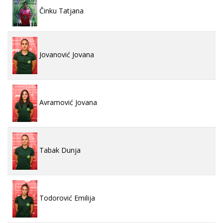
Činku Tatjana
Jovanović Jovana
Avramović Jovana
Tabak Dunja
Todorović Emilija