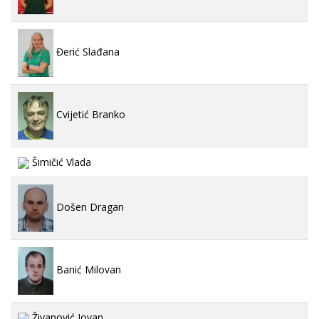
Đerić Slađana
Cvijetić Branko
Šimičić Vlada
Došen Dragan
Banić Milovan
Živanović Jovan