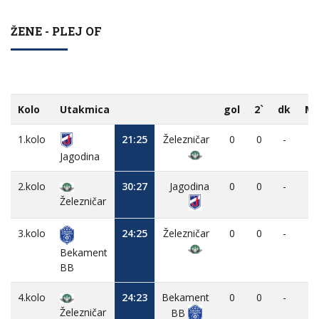
ŽENE - PLEJ OF
Kolo
Utakmica
gol
2`
dk
M
1.kolo
21:25
Železničar
0
0
-
-
Jagodina
2.kolo
30:27
Jagodina
0
0
-
-
Železničar
3.kolo
24:25
Železničar
0
0
-
-
Bekament
BB
4.kolo
24:23
Bekament
0
0
-
-
Železničar
BB