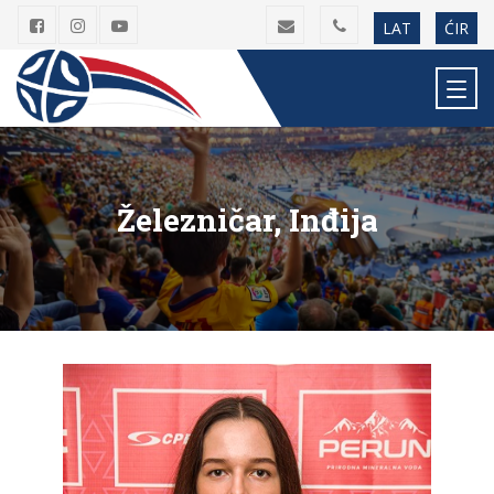
LAT
ĆIR
Železničar, Inđija