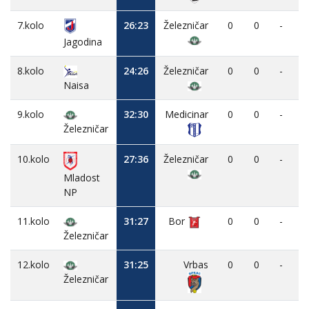
7.kolo
26:23
Železničar
0
0
-
Jagodina
8.kolo
24:26
Železničar
0
0
-
Naisa
9.kolo
32:30
Medicinar
0
0
-
Železničar
10.kolo
27:36
Železničar
0
0
-
Mladost
NP
11.kolo
31:27
Bor
0
0
-
Železničar
12.kolo
31:25
Vrbas
0
0
-
Železničar