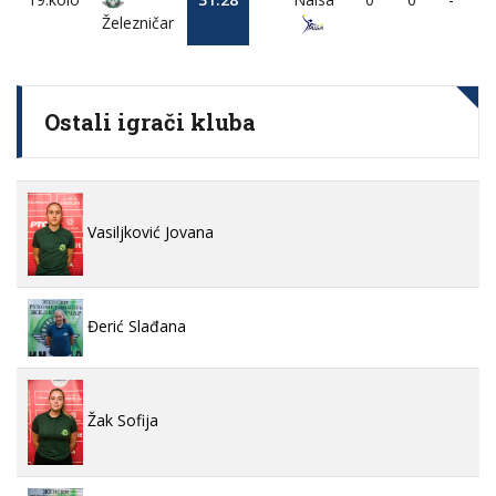
Železničar
Ostali igrači kluba
Vasiljković Jovana
Đerić Slađana
Žak Sofija