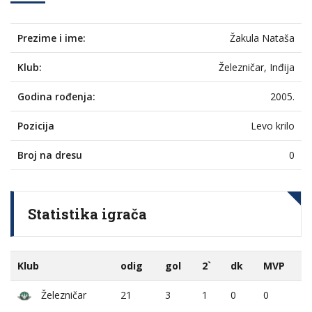
Prezime i ime:
Žakula Nataša
Klub:
Železničar, Inđija
Godina rođenja:
2005.
Pozicija
Levo krilo
Broj na dresu
0
Statistika igrača
Klub
odig
gol
2`
dk
MVP
Železničar
21
3
1
0
0