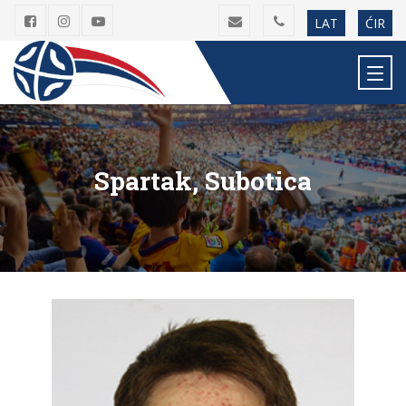
LAT
ĆIR
Spartak, Subotica