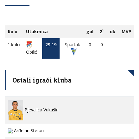
Kolo
Utakmica
gol
2`
dk
MVP
1.kolo
29:19
Spartak
0
0
-
-
Obilić
Ostali igrači kluba
Pjevalica Vukašin
Arđelan Stefan