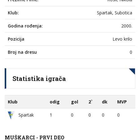
Klub:
Spartak, Subotica
Godina rođenja:
2000.
Pozicija
Levo krilo
Broj na dresu
0
Statistika igrača
Klub
odig
gol
2`
dk
MVP
1
0
0
0
0
Spartak
MUŠKARCI - PRVI DEO