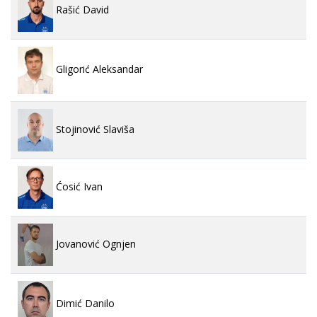
Rašić David
Gligorić Aleksandar
Stojinović Slaviša
Ćosić Ivan
Jovanović Ognjen
Dimić Danilo