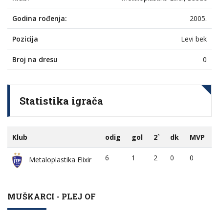
Godina rođenja:
2005.
Pozicija
Levi bek
Broj na dresu
0
Statistika igrača
Klub
odig
gol
2`
dk
MVP
6
1
2
0
0
Metaloplastika Elixir
MUŠKARCI - PLEJ OF