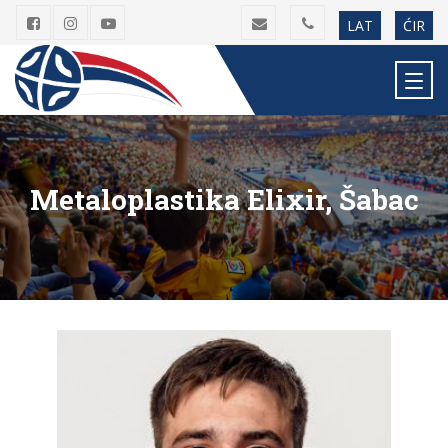
LAT
ĆIR
Metaloplastika Elixir, Šabac