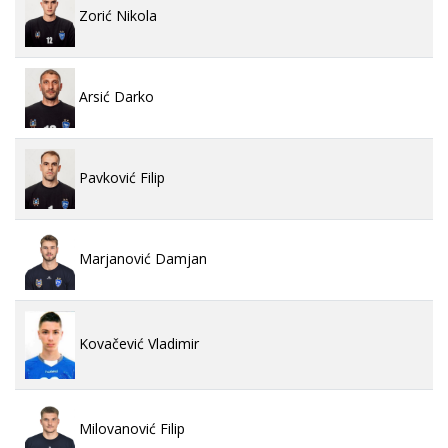
Zorić Nikola
Arsić Darko
Pavković Filip
Marjanović Damjan
Kovačević Vladimir
Milovanović Filip