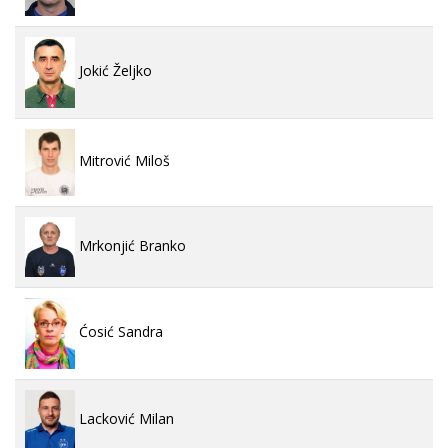
Jokić Željko
Mitrović Miloš
Mrkonjić Branko
Ćosić Sandra
Lacković Milan