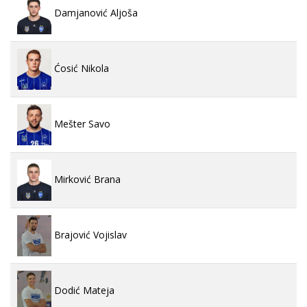
Damjanović Aljoša
Ćosić Nikola
Mešter Savo
Mirković Brana
Brajović Vojislav
Dodić Mateja