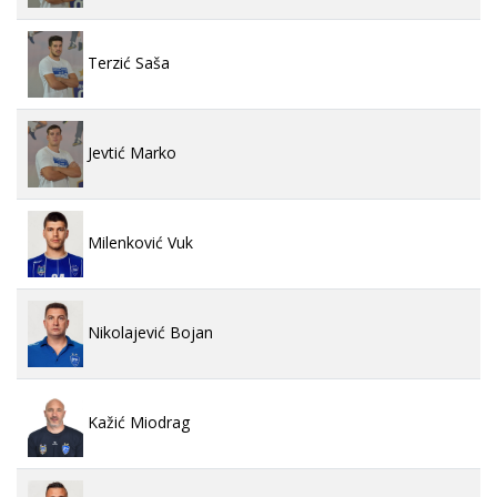
Terzić Saša
Jevtić Marko
Milenković Vuk
Nikolajević Bojan
Kažić Miodrag