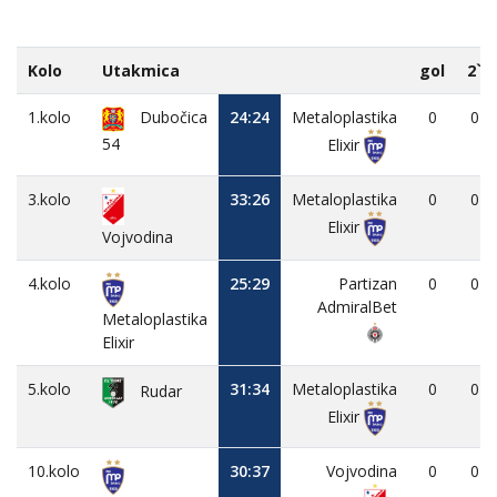
Kolo
Utakmica
gol
2`
1.kolo
Dubočica
24:24
Metaloplastika
0
0
54
Elixir
3.kolo
33:26
Metaloplastika
0
0
Elixir
Vojvodina
4.kolo
25:29
Partizan
0
0
AdmiralBet
Metaloplastika
Elixir
5.kolo
31:34
Metaloplastika
0
0
Rudar
Elixir
10.kolo
30:37
Vojvodina
0
0