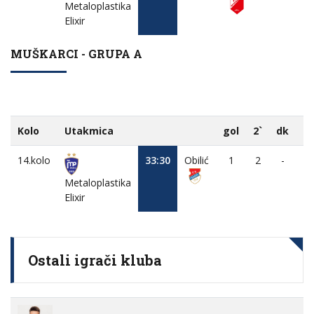
Metaloplastika
Elixir
MUŠKARCI - GRUPA A
Kolo
Utakmica
gol
2`
dk
M
14.kolo
33:30
Obilić
1
2
-
Metaloplastika
Elixir
Ostali igrači kluba