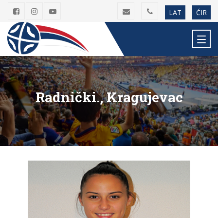
LAT
ĆIR
Radnički., Kragujevac