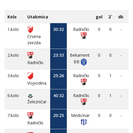
Kolo
Utakmica
gol
2`
dk
M
1.kolo
30:32
Radnički.
0
0
-
Crvena
zvezda.
2.kolo
23:33
Bekament
0
0
-
BB
Radnički.
3.kolo
25:26
Radnički.
0
1
-
Vojvodina.
6.kolo
40:32
Radnički.
0
1
-
Železničar
7.kolo
20:25
Medicinar
0
0
-
Radnički.