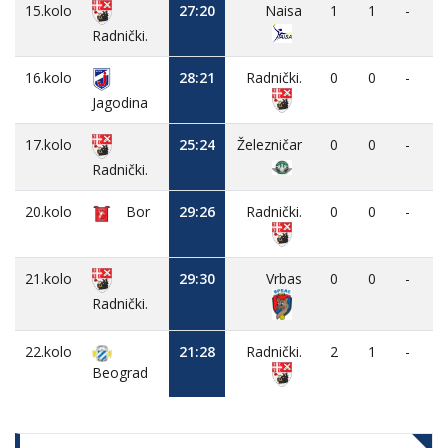
15.kolo
27:20
Naisa
1
1
-
Radnički.
16.kolo
28:21
Radnički.
0
0
-
Jagodina
17.kolo
25:24
Železničar
0
0
-
Radnički.
20.kolo
Bor
29:26
Radnički.
0
0
-
21.kolo
29:30
Vrbas
0
0
-
Radnički.
22.kolo
21:28
Radnički.
2
1
-
Beograd