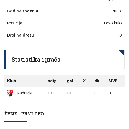
Godina rođenja:
2003.
Pozicija
Levo krilo
Broj na dresu
0
Statistika igrača
Klub
odig
gol
2`
dk
MVP
17
10
7
0
0
Radnički.
ŽENE - PRVI DEO