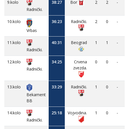
9.kolo
38:27
Bor
2
2
-
Radnički.
10.kolo
36:23
Radnički.
2
0
-
Vrbas
11.kolo
40:31
Beograd
1
1
-
Radnički.
12.kolo
34:25
Crvena
0
0
-
zvezda.
Radnički.
13.kolo
33:29
Radnički.
1
0
-
Bekament
BB
14.kolo
25:18
Vojvodina.
1
0
-
Radnički.