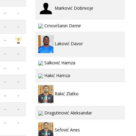
Marković Dobrivoje
-
-
Crnovršanin Demir
-
-
-
Laković Davor
-
-
Salković Hamza
-
-
Hakić Hamza
-
-
Rakić Zlatko
-
-
-
-
Dragutinović Aleksandar
-
-
Sefović Anes