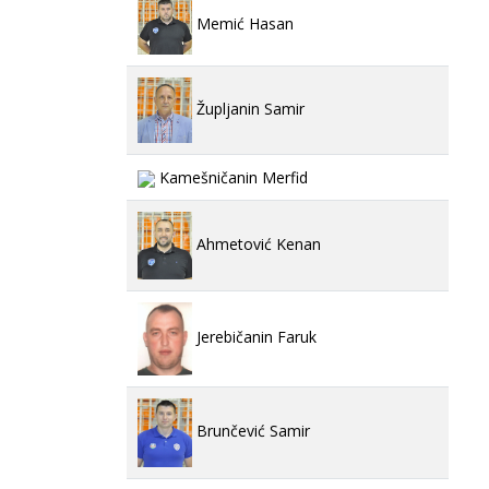
Memić Hasan
Župljanin Samir
Kamešničanin Merfid
Ahmetović Kenan
Jerebičanin Faruk
Brunčević Samir