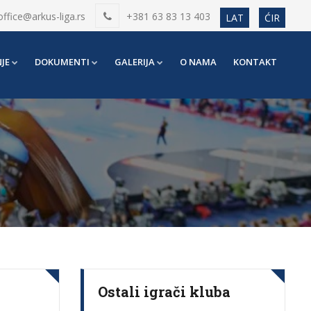
office@arkus-liga.rs
+381 63 83 13 403
LAT
ĆIR
JE
DOKUMENTI
GALERIJA
O NAMA
KONTAKT
Ostali igrači kluba