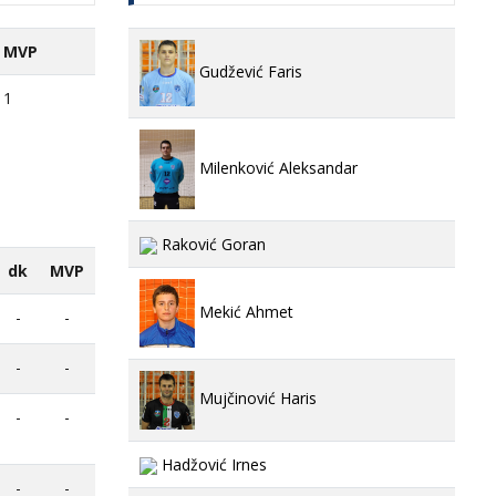
MVP
Gudžević Faris
1
Milenković Aleksandar
Raković Goran
dk
MVP
Mekić Ahmet
-
-
-
-
Mujčinović Haris
-
-
Hadžović Irnes
-
-