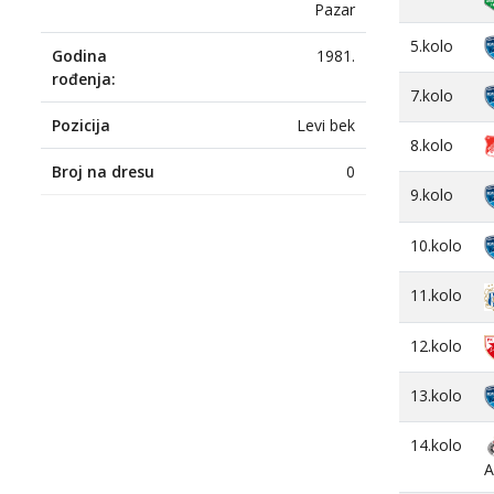
Pazar
5.kolo
Godina
1981.
rođenja:
7.kolo
Pozicija
Levi bek
8.kolo
Broj na dresu
0
9.kolo
10.kolo
11.kolo
12.kolo
13.kolo
14.kolo
A