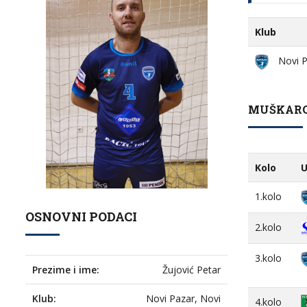
Klub
Novi P
MUŠKARCI
Kolo
U
1.kolo
OSNOVNI PODACI
2.kolo
3.kolo
Prezime i ime:
Žujović Petar
Klub:
Novi Pazar, Novi
4.kolo