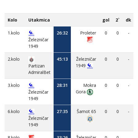
Kolo
Utakmica
gol
2`
dk
1.kolo
26:32
Proleter
0
0
-
Železničar
1949
2.kolo
45:13
Železničar
0
0
-
1949
Partizan
AdmiralBet
3.kolo
28:31
Mokra
0
0
-
Gora
Železničar
1949
6.kolo
27:35
Šamot 65
0
0
-
Železničar
1949
8.kolo
33:26
Železničar
0
0
-