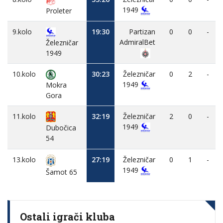
1949
Proleter
9.kolo
19:30
Partizan
0
0
-
AdmiralBet
Železničar
1949
10.kolo
30:23
Železničar
0
2
-
1949
Mokra
Gora
11.kolo
32:19
Železničar
2
0
-
1949
Dubočica
54
13.kolo
27:19
Železničar
0
1
-
1949
Šamot 65
Ostali igrači kluba