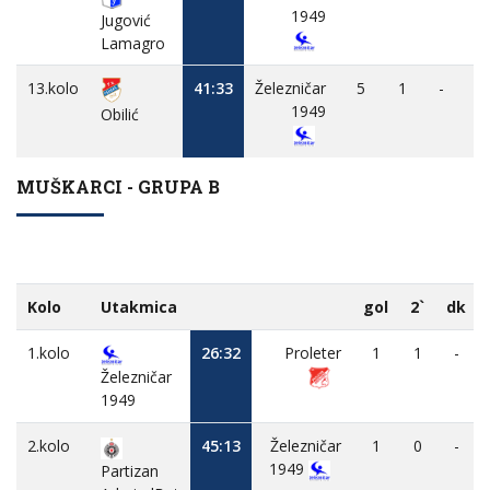
1949
Jugović
Lamagro
13.kolo
41:33
Železničar
5
1
-
1949
Obilić
MUŠKARCI - GRUPA B
Kolo
Utakmica
gol
2`
dk
1.kolo
26:32
Proleter
1
1
-
Železničar
1949
2.kolo
45:13
Železničar
1
0
-
1949
Partizan