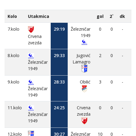
Kolo
Utakmica
gol
2`
dk
M
7.kolo
29:19
Železničar
0
0
-
1949
Crvena
zvezda
8.kolo
29:33
Jugović
2
0
-
Lamagro
Železničar
1949
9.kolo
28:33
Obilić
3
0
-
Železničar
1949
11.kolo
24:25
Crvena
0
0
-
zvezda
Železničar
1949
12.kolo
30:27
Železničar
10
0
-