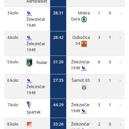
AdmiralBet
3.kolo
28:31
Mokra
1
0
-
Gora
Železničar
1949
4.kolo
28:42
Dubočica
3
1
-
54
Železničar
1949
5.kolo
31:20
Železničar
6
0
-
Rudar
1949
6.kolo
27:35
Šamot 65
3
1
-
Železničar
1949
7.kolo
44:29
Železničar
3
1
-
1949
Spartak
8.kolo
33:26
Železničar
2
0
-