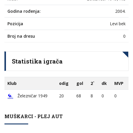
Godina rođenja:
2004.
Pozicija
Levi bek
Broj na dresu
0
Statistika igrača
Klub
odig
gol
2`
dk
MVP
Železničar 1949
20
68
8
0
0
MUŠKARCI - PLEJ AUT