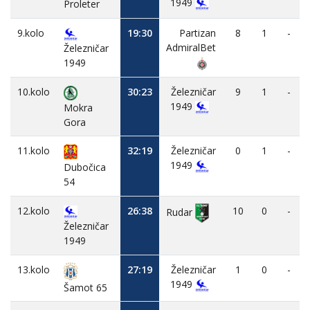
1949
Proleter
9.kolo
19:30
Partizan
8
1
-
AdmiralBet
Železničar
1949
10.kolo
30:23
Železničar
9
1
-
1949
Mokra
Gora
11.kolo
32:19
Železničar
0
1
-
1949
Dubočica
54
12.kolo
26:38
10
0
-
Rudar
Železničar
1949
13.kolo
27:19
Železničar
1
0
-
1949
Šamot 65