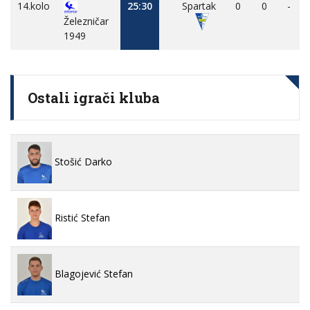
14.kolo
25:30
Spartak
0
0
-
Železničar
1949
Ostali igrači kluba
Stošić Darko
Ristić Stefan
Blagojević Stefan