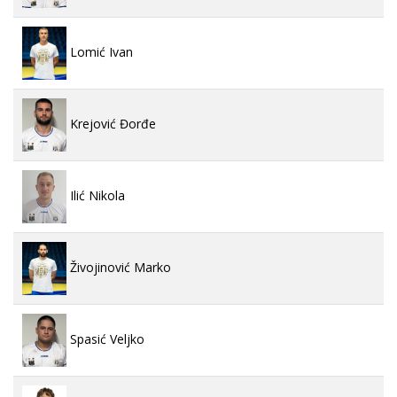
Lomić Ivan
Krejović Đorđe
Ilić Nikola
Živojinović Marko
Spasić Veljko