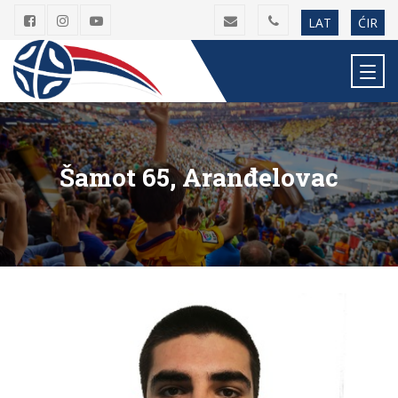
LAT
ĆIR
Šamot 65, Aranđelovac