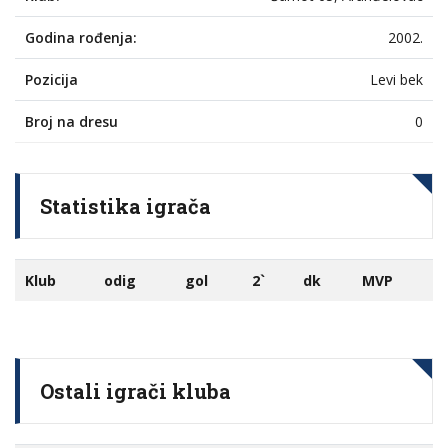
Godina rođenja:
2002.
Pozicija
Levi bek
Broj na dresu
0
Statistika igrača
Klub
odig
gol
2`
dk
MVP
Ostali igrači kluba