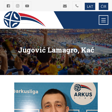
LAT
ĆIR
Jugović Lamagro, Kać