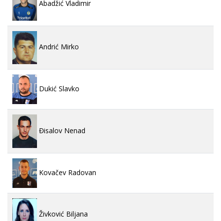
Abadžić Vladimir
Andrić Mirko
Dukić Slavko
Đisalov Nenad
Kovačev Radovan
Živković Biljana