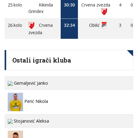
25.kolo
Kikinda
30:30
Crvena zvezda
4
0
Grindex
26.kolo
Crvena
32:34
Obilić
3
0
zvezda
Ostali igrači kluba
Gemaljević Janko
Perić Nikola
Stojanović Aleksa