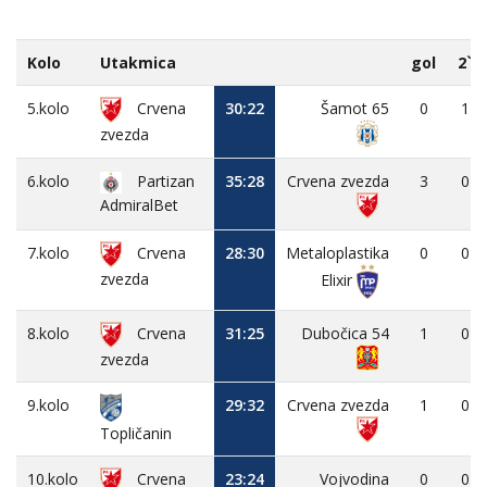
Kolo
Utakmica
gol
2`
5.kolo
Crvena
30:22
Šamot 65
0
1
zvezda
6.kolo
Partizan
35:28
Crvena zvezda
3
0
AdmiralBet
7.kolo
Crvena
28:30
Metaloplastika
0
0
zvezda
Elixir
8.kolo
Crvena
31:25
Dubočica 54
1
0
zvezda
9.kolo
29:32
Crvena zvezda
1
0
Topličanin
10.kolo
Crvena
23:24
Vojvodina
0
0