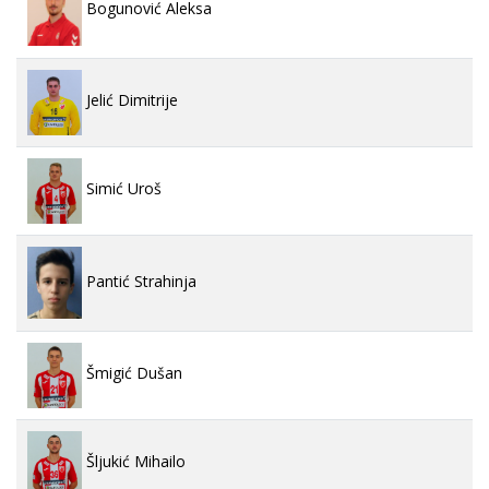
Bogunović Aleksa
Jelić Dimitrije
Simić Uroš
Pantić Strahinja
Šmigić Dušan
Šljukić Mihailo