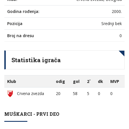
Godina rođenja:
2000.
Pozicija
Srednji bek
Broj na dresu
0
Statistika igrača
Klub
odig
gol
2`
dk
MVP
Crvena zvezda
20
58
5
0
0
MUŠKARCI - PRVI DEO