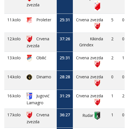
zvezda
11.kolo
Proleter
25:31
Crvena zvezda
5
0
12.kolo
Crvena
37:26
Kikinda
2
0
Grindex
zvezda
13.kolo
Obilić
25:31
Crvena zvezda
2
1
14.kolo
Dinamo
28:28
Crvena zvezda
0
0
16.kolo
Jugović
31:29
Crvena zvezda
1
2
Lamagro
17.kolo
Crvena
36:27
1
0
Rudar
zvezda