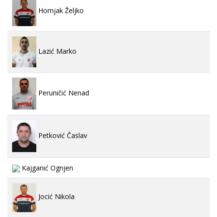
Hornjak Željko
Lazić Marko
Peruničić Nenad
Petković Časlav
Kajganić Ognjen
Jocić Nikola