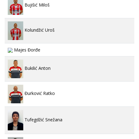
Bujišić Miloš
Kolundžić Uroš
Majes Đorđe
Bukilić Anton
Đurković Ratko
Tufegdžić Snežana