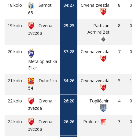
18.kolo
34:27
Crvena zvezda
8
0
Šamot
65
19.kolo
Crvena
29:25
Partizan
8
0
AdmiralBet
zvezda
20.kolo
37:28
Crvena zvezda
7
0
Metaloplastika
Elixir
21.kolo
Dubočica
34:26
Crvena zvezda
5
1
54
22.kolo
Crvena
26:20
Topličanin
4
0
zvezda
24.kolo
Crvena
26:26
Proleter
3
0
zvezda