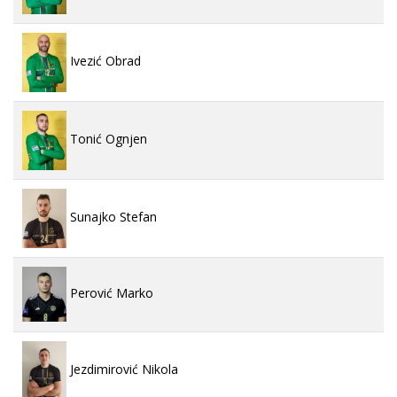
Ivezić Obrad
Tonić Ognjen
Sunajko Stefan
Perović Marko
Jezdimirović Nikola