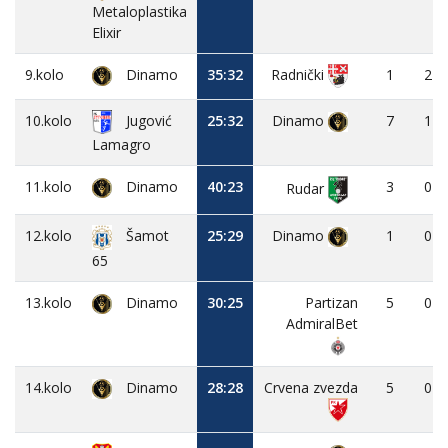
Metaloplastika
Elixir
9.kolo
Dinamo
35:32
1
2
Radnički
10.kolo
Jugović
25:32
Dinamo
7
1
Lamagro
11.kolo
Dinamo
40:23
3
0
Rudar
12.kolo
25:29
Dinamo
1
0
Šamot
65
13.kolo
Dinamo
30:25
Partizan
5
0
AdmiralBet
14.kolo
Dinamo
28:28
Crvena zvezda
5
0