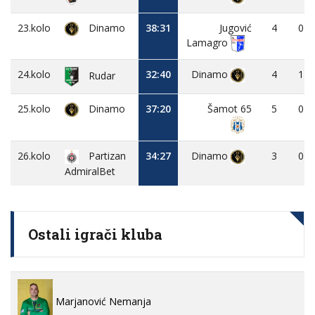
23.kolo
Dinamo
38:31
Jugović
4
0
Lamagro
24.kolo
32:40
Dinamo
4
1
Rudar
25.kolo
Dinamo
37:20
Šamot 65
5
0
26.kolo
Partizan
34:27
Dinamo
3
0
AdmiralBet
Ostali igrači kluba
Marjanović Nemanja