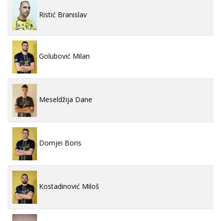
Ristić Branislav
Golubović Milan
Meseldžija Dane
Dornjei Boris
Kostadinović Miloš