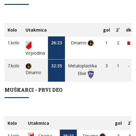
Kolo
Utakmica
gol
2`
dk
1.kolo
26:23
Dinamo
1
2
Vojvodina
7.kolo
32:35
Metaloplastika
3
1
-
Dinamo
Elixir
MUŠKARCI - PRVI DEO
Kolo
Utakmica
gol
2`
1.kolo
Crvena
35:33
Dinamo
3
0