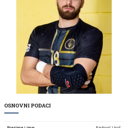
OSNOVNI PODACI
Prezime i ime:
Pavlović Uroš