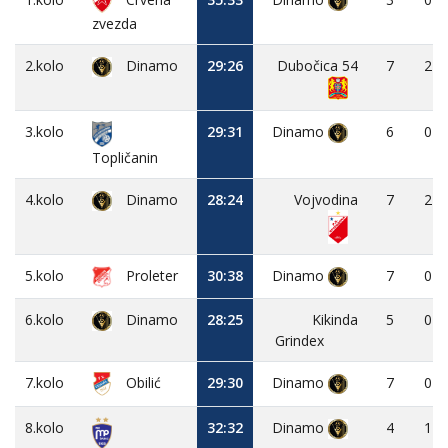
zvezda
2.kolo
Dinamo
29:26
Dubočica 54
7
2
3.kolo
29:31
Dinamo
6
0
Topličanin
4.kolo
Dinamo
28:24
Vojvodina
7
2
5.kolo
Proleter
30:38
Dinamo
7
0
6.kolo
Dinamo
28:25
Kikinda
5
0
Grindex
7.kolo
Obilić
29:30
Dinamo
7
0
8.kolo
32:32
Dinamo
4
1