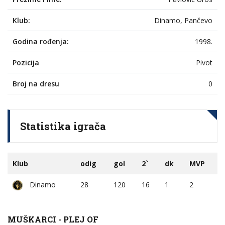
Klub:
Dinamo, Pančevo
Godina rođenja:
1998.
Pozicija
Pivot
Broj na dresu
0
Statistika igrača
Klub
odig
gol
2`
dk
MVP
Dinamo
28
120
16
1
2
MUŠKARCI - PLEJ OF