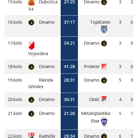
15.kolo
Dubočica
27:25
Dinamo
3
2
54
16.kolo
Dinamo
37:17
Topličanin
3
0
17.kolo
34:21
Dinamo
3
0
Vojvodina
18.kolo
Dinamo
41:28
Proleter
3
0
19.kolo
Kikinda
28:31
Dinamo
5
0
Grindex
20.kolo
Dinamo
36:31
Obilić
4
0
21.kolo
Dinamo
21:26
Metaloplastika
5
1
Elixir
22.kolo
29:34
Dinamo
6
1
Radnički