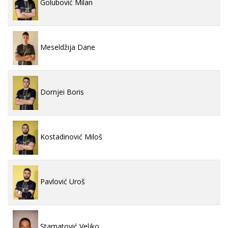
Golubović Milan
Meseldžija Dane
Dornjei Boris
Kostadinović Miloš
Pavlović Uroš
Stamatović Veljko