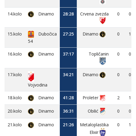
14.kolo
Dinamo
28:28
Crvena zvezda
0
0
15.kolo
Dubočica
27:25
Dinamo
0
1
54
16.kolo
Dinamo
37:17
Topličanin
0
0
17.kolo
34:21
Dinamo
0
0
Vojvodina
18.kolo
Dinamo
41:28
Proleter
2
1
20.kolo
Dinamo
36:31
Obilić
0
0
21.kolo
Dinamo
21:26
Metaloplastika
0
1
Elixir