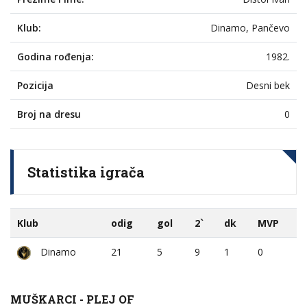
Klub:
Dinamo, Pančevo
Godina rođenja:
1982.
Pozicija
Desni bek
Broj na dresu
0
Statistika igrača
Klub
odig
gol
2`
dk
MVP
Dinamo
21
5
9
1
0
MUŠKARCI - PLEJ OF