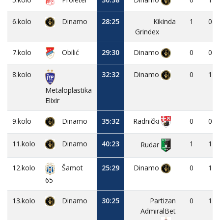
6.kolo
Dinamo
28:25
Kikinda
1
0
Grindex
7.kolo
Obilić
29:30
Dinamo
0
0
8.kolo
32:32
Dinamo
0
1
Metaloplastika
Elixir
9.kolo
Dinamo
35:32
0
0
Radnički
11.kolo
Dinamo
40:23
1
1
Rudar
12.kolo
25:29
Dinamo
0
1
Šamot
65
13.kolo
Dinamo
30:25
Partizan
0
1
AdmiralBet