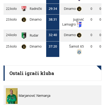
22.kolo
29:34
Dinamo
0
0
Radnički
23.kolo
Dinamo
38:31
Jugović
0
0
Lamagro
24.kolo
32:40
Dinamo
0
0
Rudar
25.kolo
Dinamo
37:20
Šamot 65
0
0
Ostali igrači kluba
Marjanović Nemanja