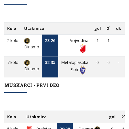
Kolo
Utakmica
gol
2`
dk
2.kolo
23:26
Vojvodina
1
1
-
Dinamo
7.kolo
32:35
Metaloplastika
0
0
-
Dinamo
Elixir
MUŠKARCI - PRVI DEO
Kolo
Utakmica
gol
2`
5.kolo
Proleter
30:38
Dinamo
0
1