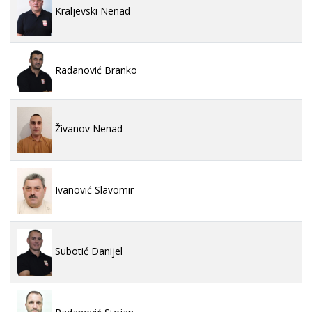
Kraljevski Nenad
Radanović Branko
Živanov Nenad
Ivanović Slavomir
Subotić Danijel