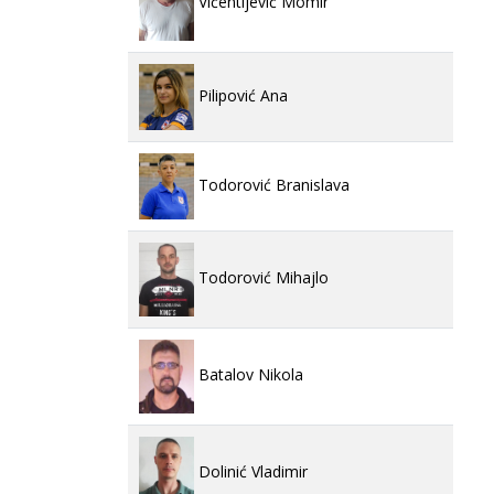
Vićentijević Momir
Pilipović Ana
Todorović Branislava
Todorović Mihajlo
Batalov Nikola
Dolinić Vladimir