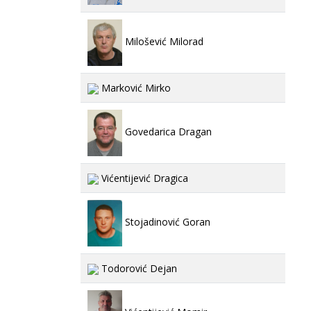
Milošević Milorad
Marković Mirko
Govedarica Dragan
Vićentijević Dragica
Stojadinović Goran
Todorović Dejan