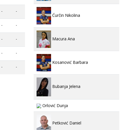
-
-
Ćurčin Nikolina
-
-
Macura Ana
-
-
-
-
Kosanović Barbara
-
-
Bubanja Jelena
Orlović Dunja
Petković Daniel