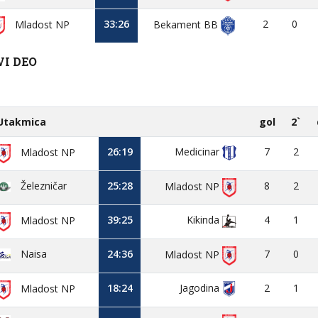
33:26
2
0
Mladost NP
Bekament BB
VI DEO
Utakmica
gol
2`
26:19
Medicinar
7
2
Mladost NP
Železničar
25:28
8
2
Mladost NP
39:25
Kikinda
4
1
Mladost NP
Naisa
24:36
7
0
Mladost NP
18:24
Jagodina
2
1
Mladost NP