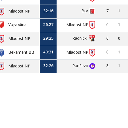
32:16
Bor
7
1
Mladost NP
Vojvodina.
26:27
6
1
Mladost NP
29:25
6
0
Radnički.
Mladost NP
40:31
8
1
Mladost NP
Bekament BB
32:26
Pančevo
8
1
Mladost NP