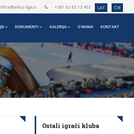
office@arkus-liga.rs
+381 63 83 13 403
LAT
ĆIR
JE
DOKUMENTI
GALERIJA
O NAMA
KONTAKT
Ostali igrači kluba