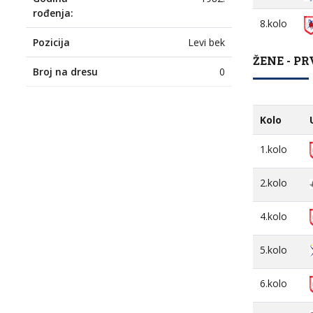
rođenja:
8.kolo
Pozicija
Levi bek
ŽENE - PR
Broj na dresu
0
Kolo
1.kolo
2.kolo
4.kolo
5.kolo
6.kolo