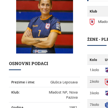
Klub
Mlado
ŽENE - PL
Kolo
U
OSNOVNI PODACI
1.kolo
2.kolo
Prezime i ime:
Glušica Leposava
Klub:
Mladost NP, Nova
3.kolo
Pazova
7.kolo
Godina
1982.