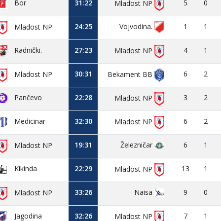
Bor
31:22
5
0
Mladost NP
24:25
Vojvodina.
1
1
Mladost NP
27:23
4
1
Radnički.
Mladost NP
30:31
6
2
Mladost NP
Bekament BB
Pančevo
22:28
3
2
Mladost NP
Medicinar
32:30
6
2
Mladost NP
19:31
Železničar
6
1
Mladost NP
Kikinda
22:29
13
1
Mladost NP
33:26
Naisa
9
0
Mladost NP
Jagodina
32:26
7
1
Mladost NP