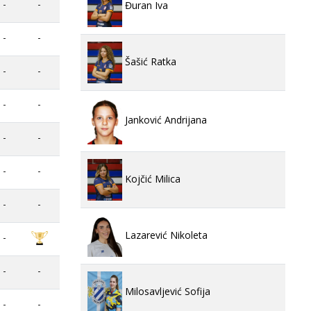
-
-
Đuran Iva
-
-
Šašić Ratka
-
-
-
-
Janković Andrijana
-
-
-
-
Kojčić Milica
-
-
Lazarević Nikoleta
-
-
-
Milosavljević Sofija
-
-