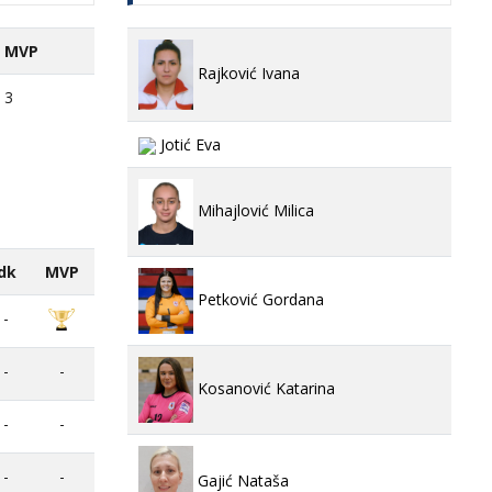
MVP
Rajković Ivana
3
Jotić Eva
Mihajlović Milica
dk
MVP
Petković Gordana
-
-
-
Kosanović Katarina
-
-
-
-
Gajić Nataša