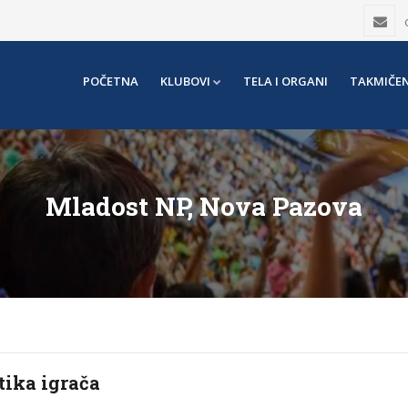
POČETNA
KLUBOVI
TELA I ORGANI
TAKMIČEN
Mladost NP, Nova Pazova
tika igrača