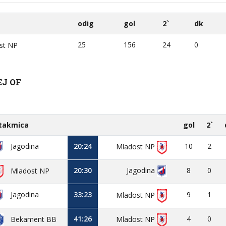
odig
gol
2`
dk
25
156
24
0
st NP
EJ OF
takmica
gol
2`
Jagodina
20:24
10
2
Mladost NP
20:30
Jagodina
8
0
Mladost NP
Jagodina
33:23
9
1
Mladost NP
41:26
4
0
Mladost NP
Bekament BB