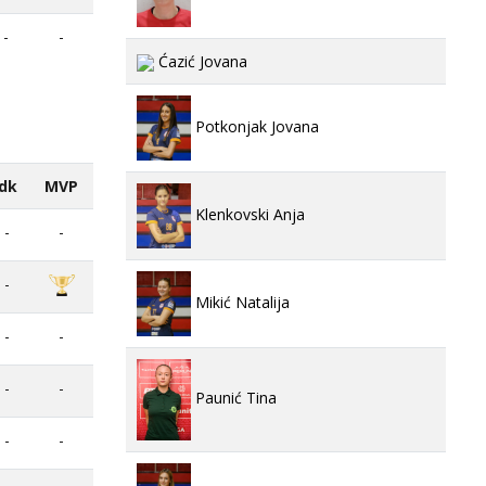
-
-
Ćazić Jovana
Potkonjak Jovana
dk
MVP
Klenkovski Anja
-
-
-
Mikić Natalija
-
-
-
-
Paunić Tina
-
-