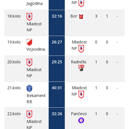
NP
Jagodina
18.kolo
32:16
Bor
3
1
-
Mladost
NP
19.kolo
26:27
Mladost
0
0
-
NP
Vojvodina.
20.kolo
29:25
Radnički.
1
0
-
Mladost
NP
21.kolo
40:31
Mladost
1
0
-
NP
Bekament
BB
22.kolo
32:26
Pančevo
1
0
-
Mladost
NP