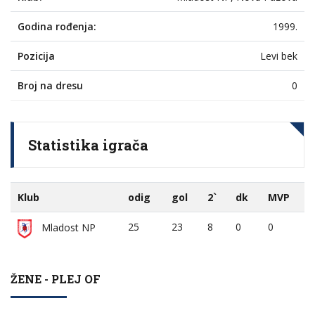
Godina rođenja:
1999.
Pozicija
Levi bek
Broj na dresu
0
Statistika igrača
Klub
odig
gol
2`
dk
MVP
25
23
8
0
0
Mladost NP
ŽENE - PLEJ OF