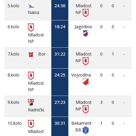
5.kolo
24:36
Mladost
0
0
-
Naisa
NP
6.kolo
18:24
Jagodina
0
0
-
Mladost
NP
7.kolo
Bor
31:22
Mladost
0
1
-
NP
8.kolo
24:25
Vojvodina.
0
0
-
Mladost
NP
9.kolo
27:23
Mladost
3
0
-
NP
Radnički.
10.kolo
30:31
Bekament
1
0
-
BB
Mladost