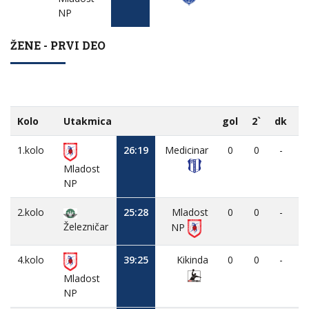
NP
ŽENE - PRVI DEO
Kolo
Utakmica
gol
2`
dk
M
1.kolo
26:19
Medicinar
0
0
-
Mladost
NP
2.kolo
25:28
Mladost
0
0
-
Železničar
NP
4.kolo
39:25
Kikinda
0
0
-
Mladost
NP