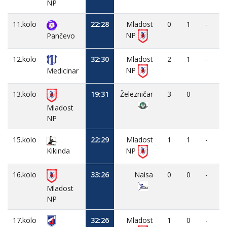
NP
11.kolo
22:28
Mladost
0
1
-
NP
Pančevo
12.kolo
32:30
Mladost
2
1
-
NP
Medicinar
13.kolo
19:31
Železničar
3
0
-
Mladost
NP
15.kolo
22:29
Mladost
1
1
-
Kikinda
NP
16.kolo
33:26
Naisa
0
0
-
Mladost
NP
17.kolo
32:26
Mladost
1
0
-