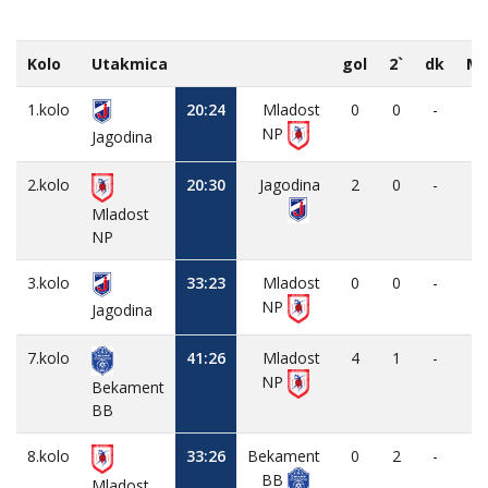
Kolo
Utakmica
gol
2`
dk
M
1.kolo
20:24
Mladost
0
0
-
-
NP
Jagodina
2.kolo
20:30
Jagodina
2
0
-
-
Mladost
NP
3.kolo
33:23
Mladost
0
0
-
-
NP
Jagodina
7.kolo
41:26
Mladost
4
1
-
-
NP
Bekament
BB
8.kolo
33:26
Bekament
0
2
-
-
BB
Mladost