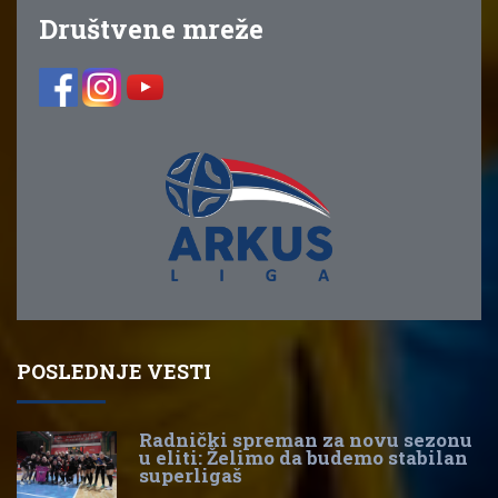
Društvene mreže
POSLEDNJE VESTI
Radnički spreman za novu sezonu
u eliti: Želimo da budemo stabilan
superligaš