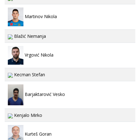
Martinov Nikola
Blažić Nemanja
Vrgović Nikola
Kecman Stefan
Barjaktarović Vesko
Kenjalo Mirko
Kurteš Goran