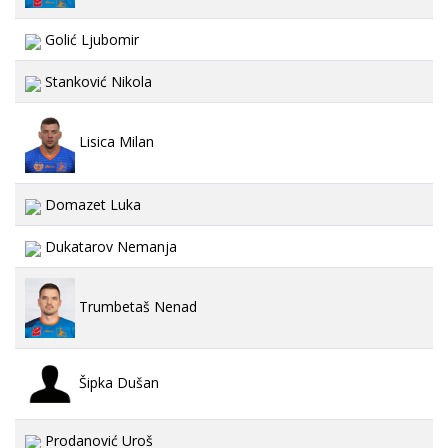
Golić Ljubomir
Stanković Nikola
Lisica Milan
Domazet Luka
Dukatarov Nemanja
Trumbetaš Nenad
Šipka Dušan
Prodanović Uroš