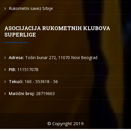
Rukometni savez Srbije
ASOCIJACIJA RUKOMETNIH KLUBOVA
SUPERLIGE
Adresa:
Tošin bunar 272, 11070 Novi Beograd
PIB:
111517078
Tekući:
160 - 553618 - 56
Matični broj:
28719663
© Copyright 2019
Arkus liga