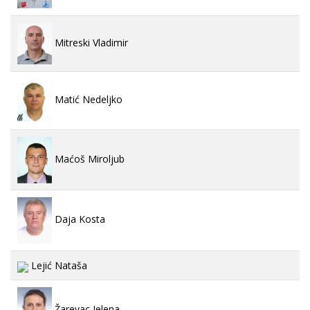
Mitreski Vladimir
Matić Nedeljko
Maćoš Miroljub
Daja Kosta
Lejić Nataša
Žarevac Jelena