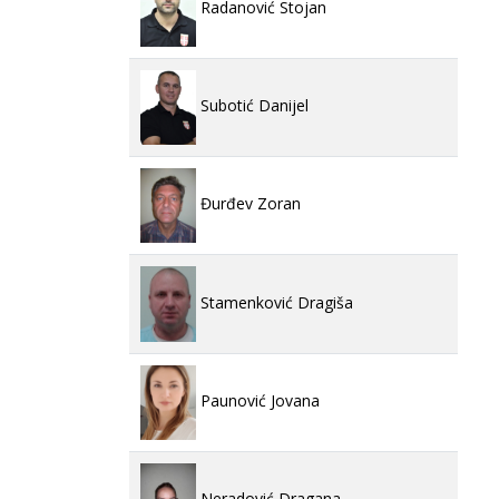
Radanović Stojan
Subotić Danijel
Đurđev Zoran
Stamenković Dragiša
Paunović Jovana
Neradović Dragana