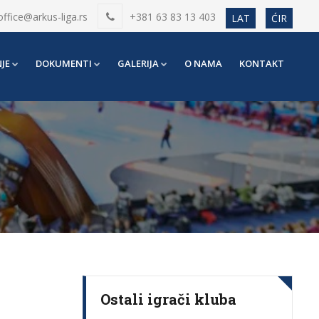
office@arkus-liga.rs
+381 63 83 13 403
LAT
ĆIR
JE
DOKUMENTI
GALERIJA
O NAMA
KONTAKT
Ostali igrači kluba