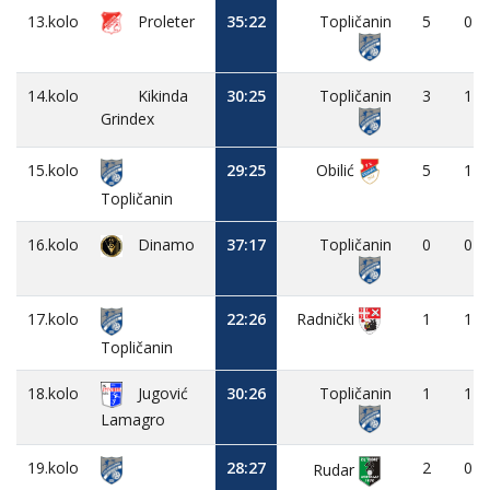
13.kolo
Proleter
35:22
Topličanin
5
0
14.kolo
Kikinda
30:25
Topličanin
3
1
Grindex
15.kolo
29:25
Obilić
5
1
Topličanin
16.kolo
Dinamo
37:17
Topličanin
0
0
17.kolo
22:26
1
1
Radnički
Topličanin
18.kolo
Jugović
30:26
Topličanin
1
1
Lamagro
19.kolo
28:27
2
0
Rudar