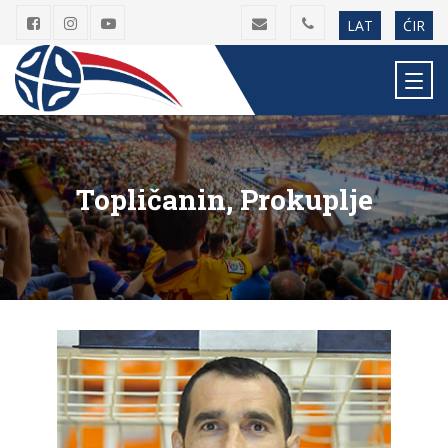
LAT
ĆIR
Topličanin, Prokuplje