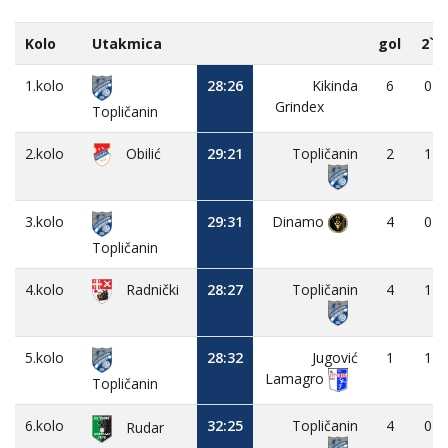
Kolo
Utakmica
gol
2`
1.kolo
28:26
Kikinda
6
0
Grindex
Topličanin
2.kolo
Obilić
29:21
Topličanin
2
1
3.kolo
29:31
Dinamo
4
0
Topličanin
4.kolo
28:27
Topličanin
4
1
Radnički
5.kolo
28:32
Jugović
1
1
Lamagro
Topličanin
6.kolo
32:25
Topličanin
4
0
Rudar