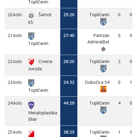
Topličanin
20.kolo
25:20
Topličanin
0
0
Šamot
65
21.kolo
27:40
Partizan
0
0
AdmiralBet
Topličanin
22.kolo
Crvena
26:20
Topličanin
2
0
zvezda
23.kolo
24:32
Dubočica 54
0
1
Topličanin
24.kolo
44:29
Topličanin
4
0
Metaloplastika
Elixir
25.kolo
38:25
Topličanin
1
1