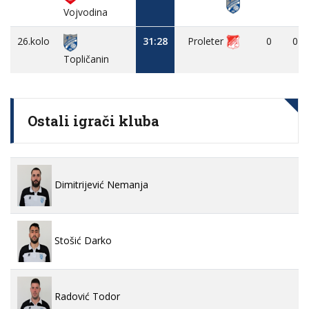
Vojvodina
26.kolo
31:28
Proleter
0
0
Topličanin
Ostali igrači kluba
Dimitrijević Nemanja
Stošić Darko
Radović Todor