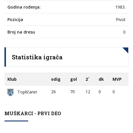
Godina rođenja:
1983.
Pozicija
Pivot
Broj na dresu
0
Statistika igrača
Klub
odig
gol
2`
dk
MVP
26
70
12
0
0
Topličanin
MUŠKARCI - PRVI DEO