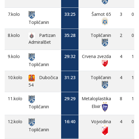
7.kolo
33:25
Šamot 65
3
0
Topličanin
8.kolo
Partizan
35:28
Topličanin
2
0
AdmiralBet
9.kolo
29:32
Crvena zvezda
4
1
Topličanin
10.kolo
Dubočica
31:23
Topličanin
4
1
54
11.kolo
29:29
Metaloplastika
8
1
Elixir
Topličanin
12.kolo
16:40
Vojvodina
4
0
Topličanin