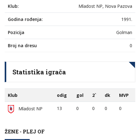
Klub:
Mladost NP, Nova Pazova
Godina rođenja:
1991.
Pozicija
Golman
Broj na dresu
0
Statistika igrača
Klub
odig
gol
2`
dk
MVP
13
0
0
0
0
Mladost NP
ŽENE - PLEJ OF