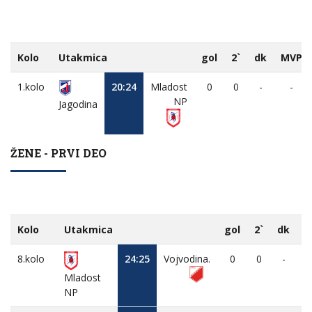
Kolo
Utakmica
gol
2`
dk
MVP
1.kolo
20:24
Mladost
0
0
-
-
NP
Jagodina
ŽENE - PRVI DEO
Kolo
Utakmica
gol
2`
dk
M
8.kolo
24:25
Vojvodina.
0
0
-
Mladost
NP