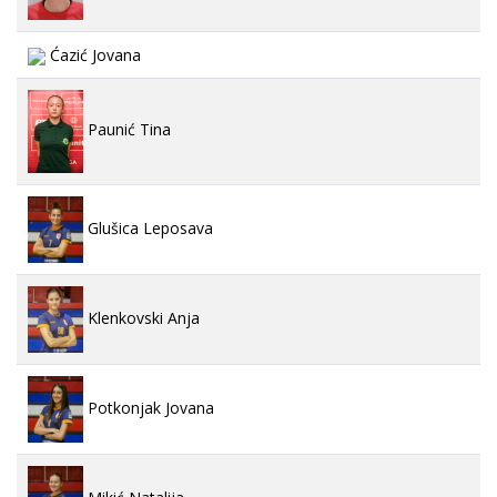
Ćazić Jovana
Paunić Tina
Glušica Leposava
Klenkovski Anja
Potkonjak Jovana