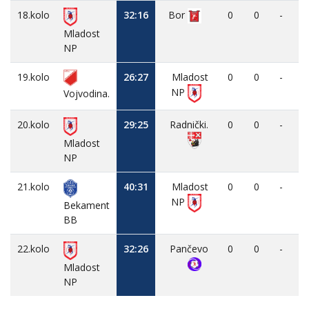
18.kolo
32:16
Bor
0
0
-
Mladost
NP
19.kolo
26:27
Mladost
0
0
-
NP
Vojvodina.
20.kolo
29:25
Radnički.
0
0
-
Mladost
NP
21.kolo
40:31
Mladost
0
0
-
NP
Bekament
BB
22.kolo
32:26
Pančevo
0
0
-
Mladost
NP