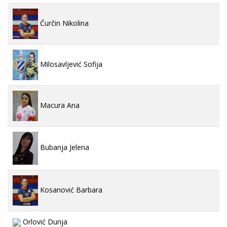
Ćurčin Nikolina
Milosavljević Sofija
Macura Ana
Bubanja Jelena
Kosanović Barbara
Orlović Dunja