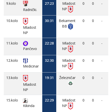
9.kolo
27:23
Mladost
0
0
-
NP
Radnički.
10.kolo
30:31
Bekament
0
0
-
BB
Mladost
NP
11.kolo
22:28
Mladost
0
0
-
NP
Pančevo
12.kolo
32:30
Mladost
0
0
-
NP
Medicinar
13.kolo
19:31
Železničar
0
0
-
Mladost
NP
15.kolo
22:29
Mladost
0
0
-
Kikinda
NP