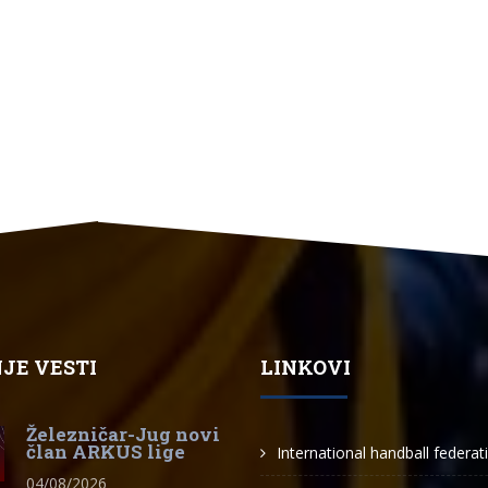
JE VESTI
LINKOVI
Železničar-Jug novi
član ARKUS lige
International handball federat
04/08/2026