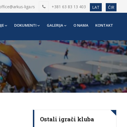
office@arkus-liga.rs
+381 63 83 13 403
LAT
ĆIR
JE
DOKUMENTI
GALERIJA
O NAMA
KONTAKT
Ostali igrači kluba