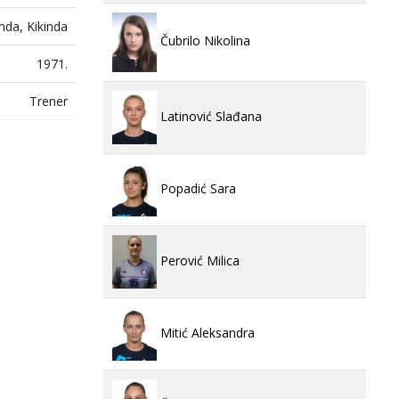
inda, Kikinda
Čubrilo Nikolina
1971.
Trener
Latinović Slađana
Popadić Sara
Perović Milica
Mitić Aleksandra