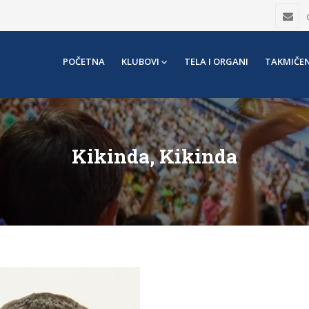
POČETNA
KLUBOVI
TELA I ORGANI
TAKMIČEN
Kikinda, Kikinda