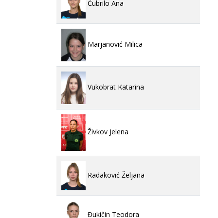
Čubrilo Ana
Marjanović Milica
Vukobrat Katarina
Živkov Jelena
Radaković Željana
Đukičin Teodora