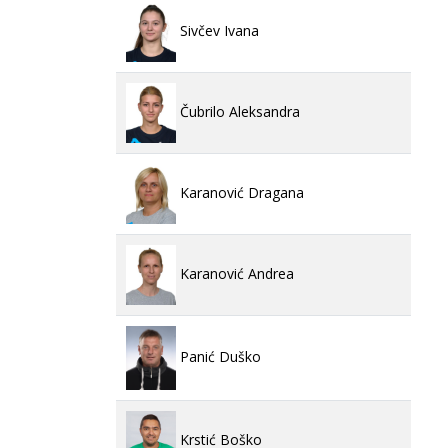
Sivčev Ivana
Čubrilo Aleksandra
Karanović Dragana
Karanović Andrea
Panić Duško
Krstić Boško