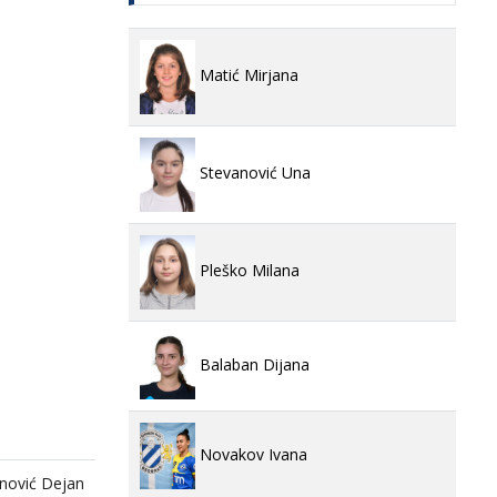
Matić Mirjana
Stevanović Una
Pleško Milana
Balaban Dijana
Novakov Ivana
nović Dejan