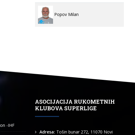
Popov Milan
ASOCIJACIJA RUKOMETNIH
KLUBOVA SUPERLIGE
ion -IHF
Adresa:
Tošin bunar 272, 11070 Novi