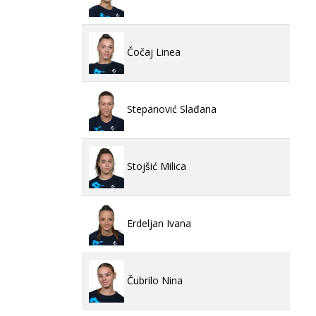
Čočaj Linea
Stepanović Slađana
Stojšić Milica
Erdeljan Ivana
Čubrilo Nina