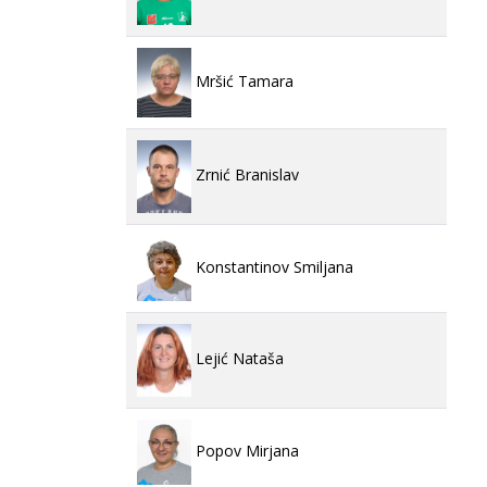
Mršić Tamara
Zrnić Branislav
Konstantinov Smiljana
Lejić Nataša
Popov Mirjana