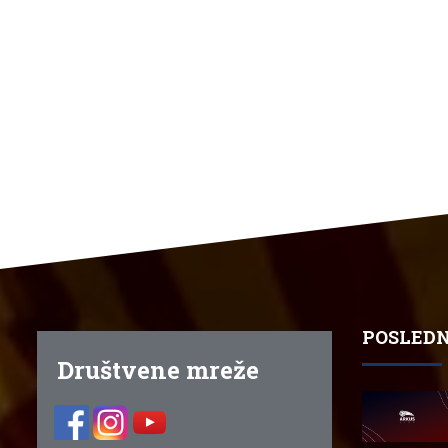
POSLEDN
Društvene mreže