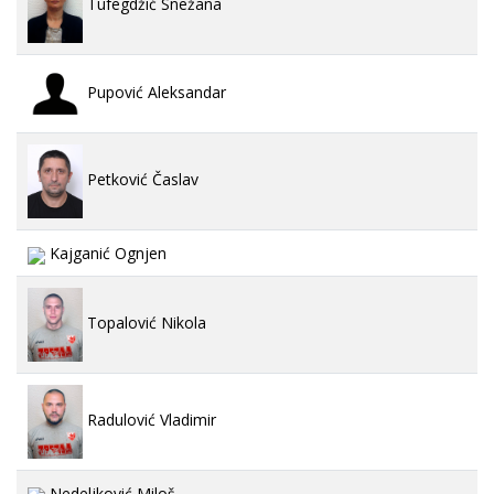
Tufegdžić Snežana
Pupović Aleksandar
Petković Časlav
Kajganić Ognjen
Topalović Nikola
Radulović Vladimir
Nedeljković Miloš