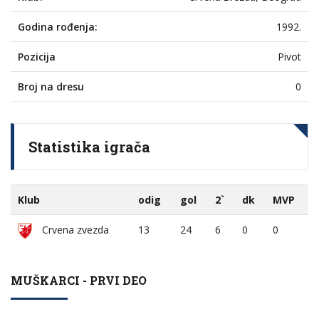
Godina rođenja:
1992.
Pozicija
Pivot
Broj na dresu
0
Statistika igrača
Klub
odig
gol
2`
dk
MVP
Crvena zvezda
13
24
6
0
0
MUŠKARCI - PRVI DEO