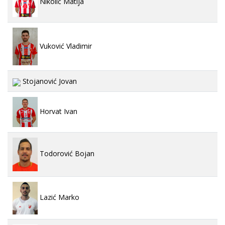
Nikolić Matija
Vuković Vladimir
Stojanović Jovan
Horvat Ivan
Todorović Bojan
Lazić Marko