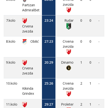
zvezda
Partizan
AdmiralBet
7.kolo
23:24
Rudar
0
0
-
Crvena
zvezda
8.kolo
Obilić
27:23
Crvena
0
0
-
zvezda
9.kolo
20:29
Dinamo
1
0
-
Crvena
zvezda
10.kolo
25:26
Crvena
2
1
-
Kikinda
zvezda
Grindex
11.kolo
29:27
Proleter
2
1
-