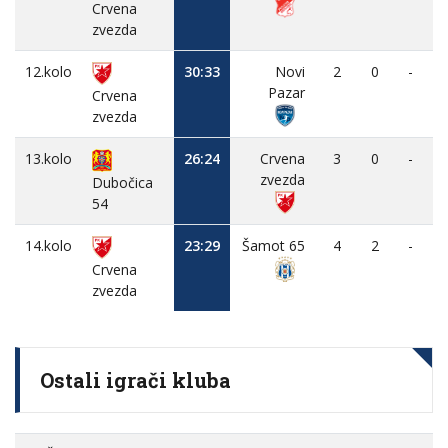
Crvena
zvezda
12.kolo
30:33
Novi
2
0
-
Pazar
Crvena
zvezda
13.kolo
26:24
Crvena
3
0
-
zvezda
Dubočica
54
14.kolo
23:29
Šamot 65
4
2
-
Crvena
zvezda
Ostali igrači kluba