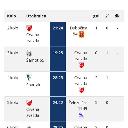
Kolo
Utakmica
gol
2`
dk
2.kolo
21:24
Dubočica
1
0
-
54
Crvena
zvezda
3.kolo
19:25
Crvena
0
1
-
zvezda
Šamot 65
4.kolo
28:25
Crvena
2
1
-
zvezda
Spartak
5.kolo
24:22
Železničar
5
0
-
1949
Crvena
zvezda
6.kolo
28:25
Crvena
2
0
-