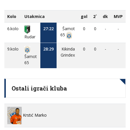
Kolo
Utakmica
gol
2`
dk
MVP
6.kolo
27:22
Šamot
0
0
-
-
65
Rudar
9.kolo
28:29
Kikinda
0
0
-
-
Grindex
Šamot
65
Ostali igrači kluba
Krstić Marko