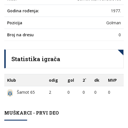
Godina rođenja:
1977.
Pozicija
Golman
Broj na dresu
0
Statistika igrača
Klub
odig
gol
2`
dk
MVP
2
0
0
0
0
Šamot 65
MUŠKARCI - PRVI DEO