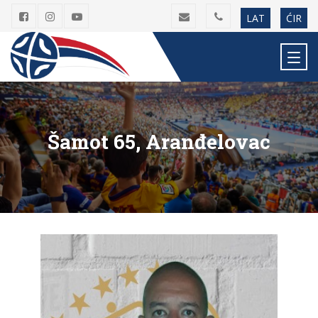
LAT
ĆIR
Šamot 65, Aranđelovac