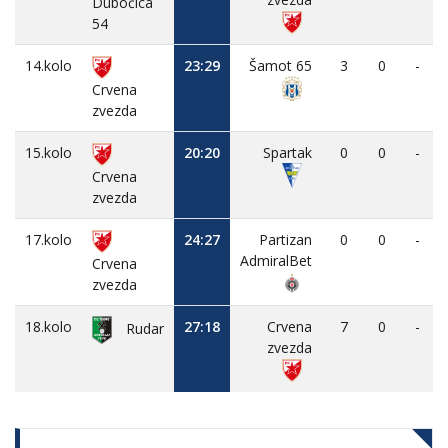
Dubočica
54
14.kolo
23:29
Šamot 65
3
0
-
Crvena
zvezda
15.kolo
20:20
Spartak
0
0
-
Crvena
zvezda
17.kolo
24:27
Partizan
0
0
-
AdmiralBet
Crvena
zvezda
18.kolo
27:18
Crvena
7
0
-
Rudar
zvezda