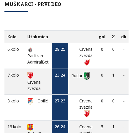
MUŠKARCI - PRVI DEO
Kolo
Utakmica
gol
2`
dk
6.kolo
28:25
Crvena
0
0
-
zvezda
Partizan
AdmiralBet
7.kolo
23:24
0
1
-
Rudar
Crvena
zvezda
8.kolo
Obilić
27:23
Crvena
0
0
-
zvezda
13.kolo
26:24
Crvena
5
1
-
zvezda