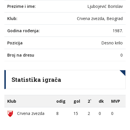
Prezime i ime:
Ljubojević Borislav
Klub:
Crvena zvezda, Beograd
Godina rođenja:
1987.
Pozicija
Desno krilo
Broj na dresu
0
Statistika igrača
Klub
odig
gol
2`
dk
MVP
Crvena zvezda
8
15
2
0
0