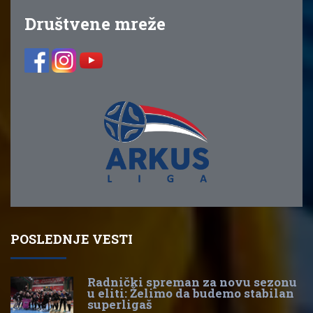
Društvene mreže
POSLEDNJE VESTI
Radnički spreman za novu sezonu
u eliti: Želimo da budemo stabilan
superligaš