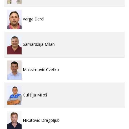
Varga Đerđ
Samardžija Milan
Maksimović Cvetko
Gulišija Miloš
Nikutović Dragoljub