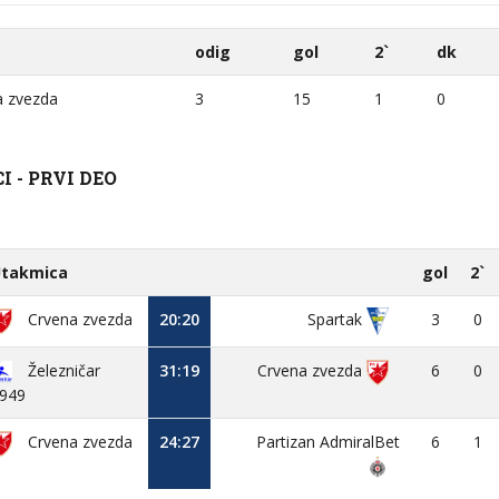
odig
gol
2`
dk
 zvezda
3
15
1
0
 - PRVI DEO
takmica
gol
2`
Crvena zvezda
20:20
3
0
Spartak
Železničar
31:19
Crvena zvezda
6
0
949
Crvena zvezda
24:27
Partizan AdmiralBet
6
1