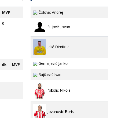
MVP
Čolović Andrej
0
Stijović Jovan
Jelić Dimitrije
Gemaljević Janko
dk
MVP
Rajičević Ivan
-
-
-
-
Nikolić Nikola
-
-
Jovanović Boris