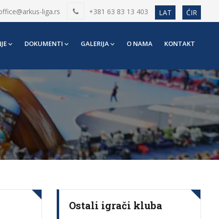
office@arkus-liga.rs
+381 63 83 13 403
LAT
ĆIR
JE
DOKUMENTI
GALERIJA
O NAMA
KONTAKT
Ostali igrači kluba