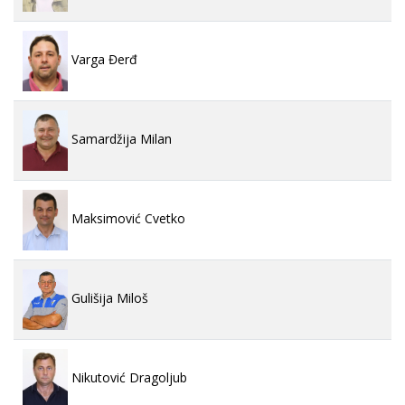
Varga Đerđ
Samardžija Milan
Maksimović Cvetko
Gulišija Miloš
Nikutović Dragoljub