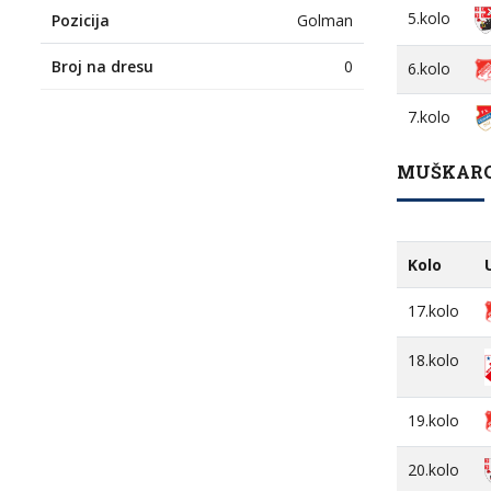
5.kolo
Pozicija
Golman
Broj na dresu
0
6.kolo
7.kolo
MUŠKARCI
Kolo
17.kolo
18.kolo
19.kolo
20.kolo