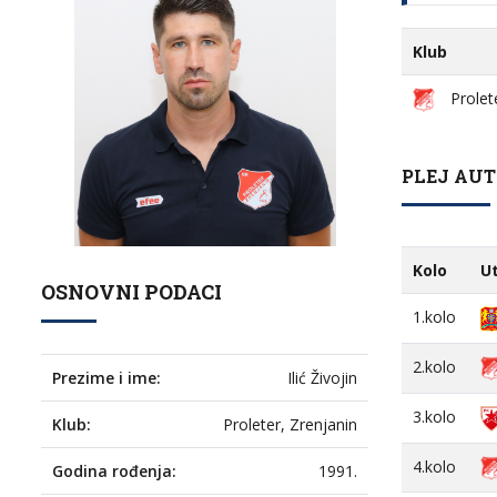
Klub
Prolet
PLEJ AUT
Kolo
U
OSNOVNI PODACI
1.kolo
2.kolo
Prezime i ime:
Ilić Živojin
3.kolo
Klub:
Proleter, Zrenjanin
4.kolo
Godina rođenja:
1991.