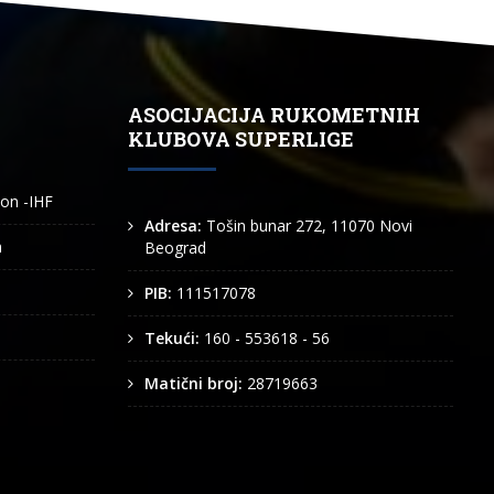
ASOCIJACIJA RUKOMETNIH
KLUBOVA SUPERLIGE
ion -IHF
Adresa:
Tošin bunar 272, 11070 Novi
n
Beograd
PIB:
111517078
Tekući:
160 - 553618 - 56
Matični broj:
28719663