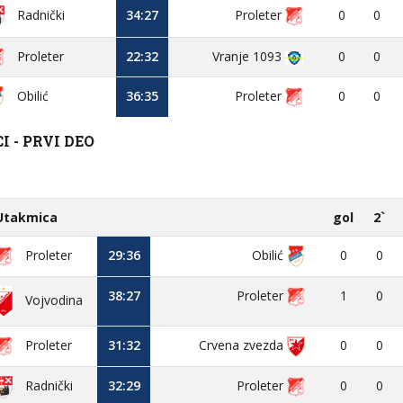
34:27
Proleter
0
0
Radnički
Proleter
22:32
Vranje 1093
0
0
Obilić
36:35
Proleter
0
0
 - PRVI DEO
Utakmica
gol
2`
Proleter
29:36
Obilić
0
0
38:27
Proleter
1
0
Vojvodina
Proleter
31:32
Crvena zvezda
0
0
32:29
Proleter
0
0
Radnički