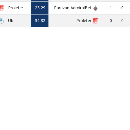
Proleter
23:29
Partizan AdmiralBet
1
0
Ub
34:32
Proleter
0
0