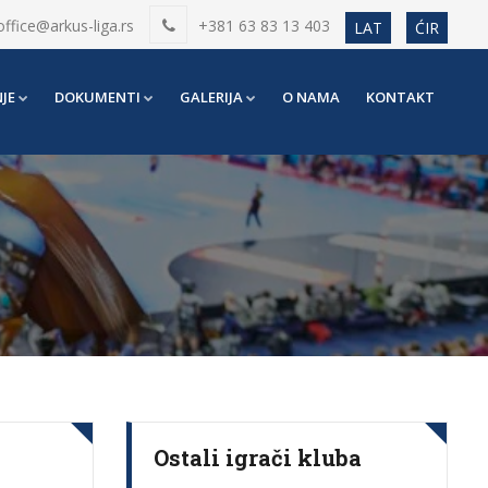
office@arkus-liga.rs
+381 63 83 13 403
LAT
ĆIR
JE
DOKUMENTI
GALERIJA
O NAMA
KONTAKT
Ostali igrači kluba