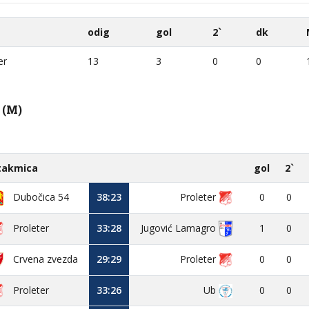
odig
gol
2`
dk
er
13
3
0
0
 (M)
takmica
gol
2`
Dubočica 54
38:23
Proleter
0
0
Proleter
33:28
Jugović Lamagro
1
0
Crvena zvezda
29:29
Proleter
0
0
Proleter
33:26
Ub
0
0