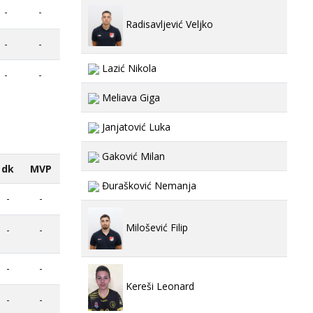
-
-
Radisavljević Veljko
-
-
Lazić Nikola
-
-
Meliava Giga
Janjatović Luka
Gaković Milan
dk
MVP
Đurašković Nemanja
-
-
Milošević Filip
-
-
-
-
Kereši Leonard
-
-