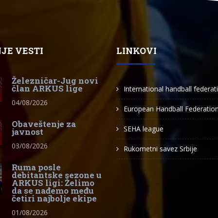
JE VESTI
LINKOVI
Železničar-Jug novi
član ARKUS lige
International handball federat
04/08/2026
European Handball Federatio
Obaveštenje za
SEHA league
javnost
03/08/2026
Rukometni savez Srbije
Ruma posle
debitantske sezone u
ARKUS ligi: Želimo
da se nađemo među
četiri najbolje ekipe
01/08/2026