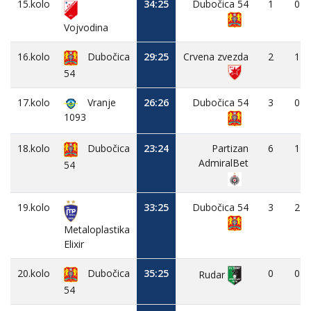
15.kolo
34:25
Dubočica 54
1
0
Vojvodina
16.kolo
Dubočica
29:25
Crvena zvezda
2
1
54
17.kolo
Vranje
26:26
Dubočica 54
3
0
1093
18.kolo
Dubočica
23:24
Partizan
6
1
AdmiralBet
54
19.kolo
33:25
Dubočica 54
3
2
Metaloplastika
Elixir
20.kolo
Dubočica
35:25
0
0
Rudar
54