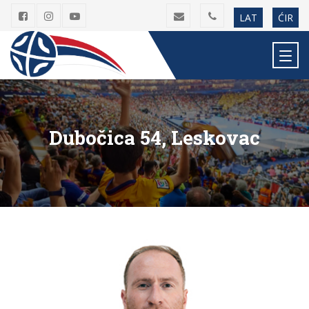
LAT
ĆIR
Dubočica 54, Leskovac