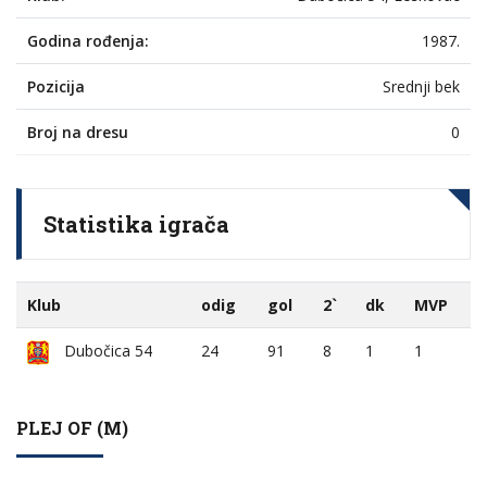
Godina rođenja:
1987.
Pozicija
Srednji bek
Broj na dresu
0
Statistika igrača
Klub
odig
gol
2`
dk
MVP
Dubočica 54
24
91
8
1
1
PLEJ OF (M)