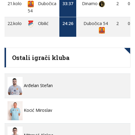
21.kolo
Dubočica
33:37
Dinamo
2
0
54
22.kolo
Obilić
24:26
Dubočica 54
2
0
Ostali igrači kluba
Arđelan Stefan
Kocić Miroslav