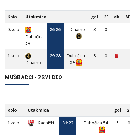
Kolo
Utakmica
gol
2`
dk
MVP
0.kolo
26:26
Dinamo
3
0
-
-
Dubočica
54
1.kolo
29:28
Dubočica
3
0
-
54
Dinamo
MUŠKARCI - PRVI DEO
Kolo
Utakmica
gol
2`
1.kolo
31:22
Dubočica 54
5
0
Radnički