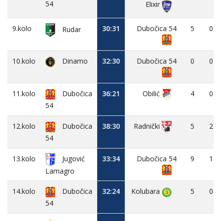
54
Elixir
9.kolo
30:31
Dubočica 54
5
0
Rudar
10.kolo
Dinamo
32:30
Dubočica 54
0
0
11.kolo
Dubočica
36:21
Obilić
4
0
54
12.kolo
Dubočica
38:30
5
2
Radnički
54
13.kolo
Jugović
33:34
Dubočica 54
9
1
Lamagro
14.kolo
Dubočica
32:24
Kolubara
5
0
54