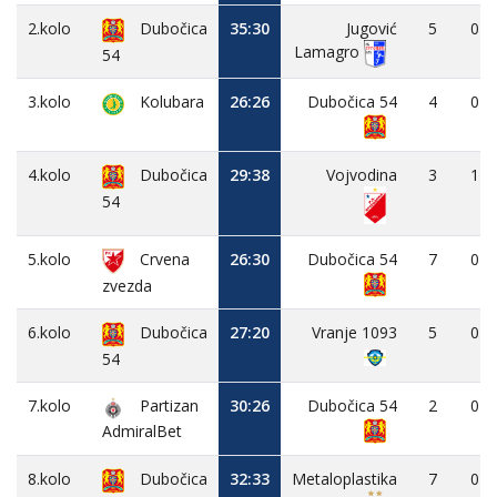
2.kolo
Dubočica
35:30
Jugović
5
0
Lamagro
54
3.kolo
Kolubara
26:26
Dubočica 54
4
0
4.kolo
Dubočica
29:38
Vojvodina
3
1
54
5.kolo
Crvena
26:30
Dubočica 54
7
0
zvezda
6.kolo
Dubočica
27:20
Vranje 1093
5
0
54
7.kolo
Partizan
30:26
Dubočica 54
2
0
AdmiralBet
8.kolo
Dubočica
32:33
Metaloplastika
7
0