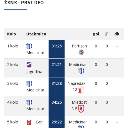
ŽENE - PRVI DEO
Kolo
Utakmica
gol
2`
dk
1.kolo
31:25
Partizan
0
0
-
Medicinar
2.kolo
21:21
Medicinar
0
0
-
Jagodina
3.kolo
31:28
Napredak-
0
0
-
12
Medicinar
4.kolo
34:26
Mladost
0
0
-
NP
Medicinar
5.kolo
Bor
29:22
Medicinar
0
0
-