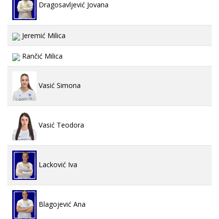
Dragosavljević Jovana
Jeremić Milica
Rančić Milica
Vasić Simona
Vasić Teodora
Lacković Iva
Blagojević Ana