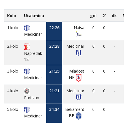
Kolo
Utakmica
gol
2`
dk
M
1.kolo
22:26
Naisa
0
0
-
-
Medicinar
2.kolo
27:28
Medicinar
0
0
-
Napredak-
12
3.kolo
21:25
Mladost
0
0
-
-
NP
Medicinar
4.kolo
21:21
Medicinar
0
0
-
Partizan
5.kolo
34:34
Bekament
0
0
-
-
BB
Medicinar