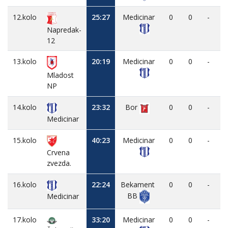
12.kolo
25:27
Medicinar
0
0
-
Napredak-
12
13.kolo
20:19
Medicinar
0
0
-
Mladost
NP
14.kolo
23:32
Bor
0
0
-
Medicinar
15.kolo
40:23
Medicinar
0
0
-
Crvena
zvezda.
16.kolo
22:24
Bekament
0
0
-
BB
Medicinar
17.kolo
33:20
Medicinar
0
0
-