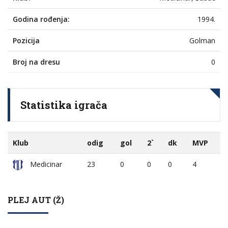
Godina rođenja:
1994.
Pozicija
Golman
Broj na dresu
0
Statistika igrača
Klub
odig
gol
2`
dk
MVP
Medicinar
23
0
0
0
4
PLEJ AUT (Ž)