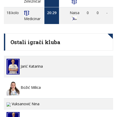
Železničar
18.kolo
20:29
Naisa
0
0
-
Medicinar
Ostali igrači kluba
Jarić Katarina
Božić Milica
Vuksanović Nina