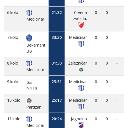
6.kolo
21:32
Crvena
0
0
-
zvezda.
Medicinar
7.kolo
33:30
Medicinar
0
0
-
Bekament
BB
8.kolo
31:30
Železničar
0
0
-
Medicinar
9.kolo
23:31
Medicinar
0
0
-
Naisa
10.kolo
25:17
Medicinar
0
0
-
Partizan
11.kolo
20:24
Jagodina
0
0
-
Medicinar