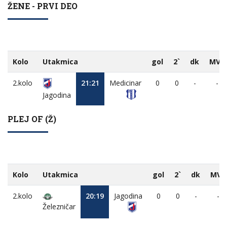
ŽENE - PRVI DEO
Kolo
Utakmica
gol
2`
dk
MVP
2.kolo
21:21
Medicinar
0
0
-
-
Jagodina
PLEJ OF (Ž)
Kolo
Utakmica
gol
2`
dk
MVP
2.kolo
20:19
Jagodina
0
0
-
-
Železničar