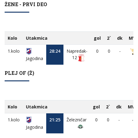
ŽENE - PRVI DEO
Kolo
Utakmica
gol
2`
dk
MV
1.kolo
28:24
Napredak-
0
0
-
12
Jagodina
PLEJ OF (Ž)
Kolo
Utakmica
gol
2`
dk
MVP
1.kolo
21:25
Železničar
0
0
-
-
Jagodina