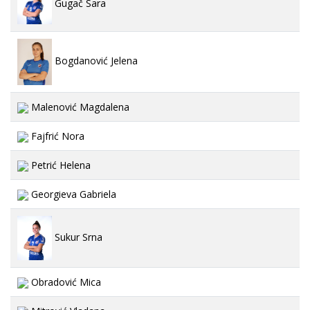
Gugač Sara
Bogdanović Jelena
Malenović Magdalena
Fajfrić Nora
Petrić Helena
Georgieva Gabriela
Sukur Srna
Obradović Mica