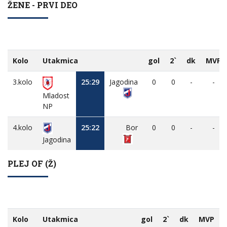
ŽENE - PRVI DEO
Kolo
Utakmica
gol
2`
dk
MVP
3.kolo
25:29
Jagodina
0
0
-
-
Mladost
NP
4.kolo
25:22
Bor
0
0
-
-
Jagodina
PLEJ OF (Ž)
Kolo
Utakmica
gol
2`
dk
MVP