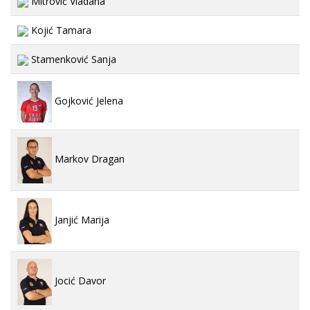
Mitrović Vladana
Kojić Tamara
Stamenković Sanja
Gojković Jelena
Markov Dragan
Janjić Marija
Jocić Davor