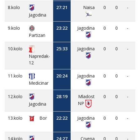
8.kolo
27:21
Naisa
0
0
-
Jagodina
9.kolo
23:22
Jagodina
0
0
-
Partizan
10.kolo
25:33
Jagodina
0
0
-
Napredak-
12
11.kolo
20:24
Jagodina
0
0
-
Medicinar
12.kolo
28:19
Mladost
0
0
-
NP
Jagodina
13.kolo
Bor
22:22
Jagodina
0
0
-
14.kolo
24:27
Crvena
0
0
-