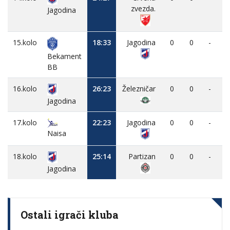
zvezda.
Jagodina
15.kolo
18:33
Jagodina
0
0
-
Bekament
BB
16.kolo
26:23
Železničar
0
0
-
Jagodina
17.kolo
22:23
Jagodina
0
0
-
Naisa
18.kolo
25:14
Partizan
0
0
-
Jagodina
Ostali igrači kluba