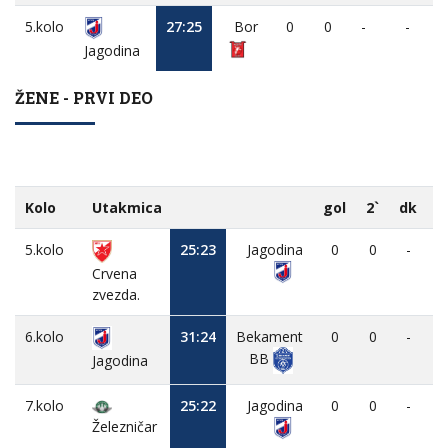
5.kolo
27:25
Bor
0
0
-
-
Jagodina
ŽENE - PRVI DEO
Kolo
Utakmica
gol
2`
dk
M
5.kolo
25:23
Jagodina
0
0
-
Crvena
zvezda.
6.kolo
31:24
Bekament
0
0
-
BB
Jagodina
7.kolo
25:22
Jagodina
0
0
-
Železničar