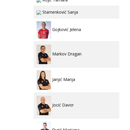
Stamenković Sanja
Gojković Jelena
Markov Dragan
Janjić Marija
Jocić Davor
Đurić Marijana