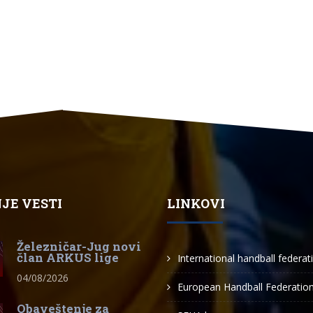
JE VESTI
LINKOVI
Železničar-Jug novi
član ARKUS lige
International handball federat
04/08/2026
European Handball Federatio
Obaveštenje za