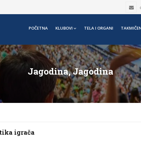
POČETNA
KLUBOVI
TELA I ORGANI
TAKMIČEN
Jagodina, Jagodina
tika igrača