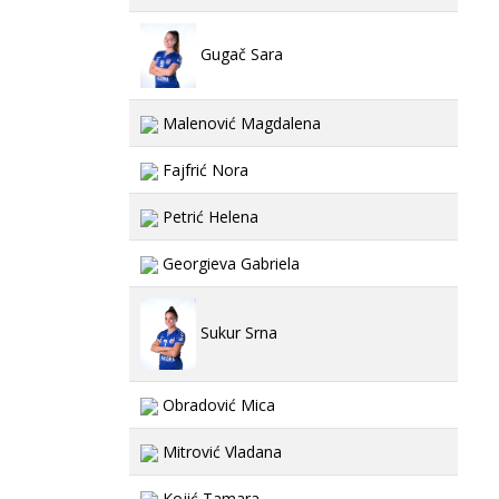
Gugač Sara
Malenović Magdalena
Fajfrić Nora
Petrić Helena
Georgieva Gabriela
Sukur Srna
Obradović Mica
Mitrović Vladana
Kojić Tamara