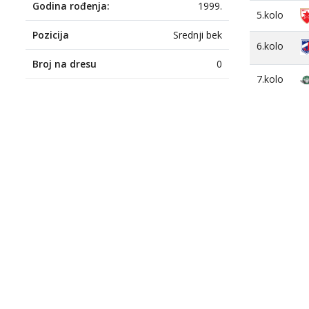
Godina rođenja:
1999.
5.kolo
Pozicija
Srednji bek
6.kolo
Broj na dresu
0
7.kolo