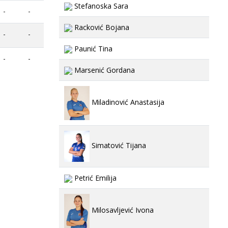
Stefanoska Sara
-
-
Racković Bojana
-
-
Paunić Tina
-
-
Marsenić Gordana
Miladinović Anastasija
Simatović Tijana
Petrić Emilija
Milosavljević Ivona