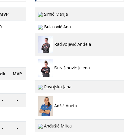
MVP
Simić Marija
0
Bulatović Ana
Radivojević Anđela
Đurašinović Jelena
dk
MVP
-
-
Ravojska Jana
-
-
Adžić Aneta
-
-
Anđušić Milica
-
-