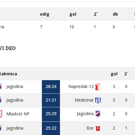
odig
gol
2`
dk
na
7
10
1
0
VI DEO
takmica
gol
2`
Jagodina
28:24
Napredak-12
3
0
Jagodina
21:21
Medicinar
3
0
25:29
Jagodina
2
0
Mladost NP
Jagodina
25:22
Bor
2
1