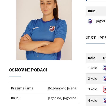
Klub
Jagodi
ŽENE - PR
Kolo
U
1.kolo
OSNOVNI PODACI
2.kolo
Prezime i ime:
Bogdanović Jelena
3.kolo
Klub:
Jagodina, Jagodina
4.kolo