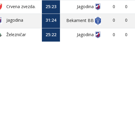
Crvena zvezda.
25:23
Jagodina
0
0
Jagodina
31:24
0
0
Bekament BB
Železničar
25:22
Jagodina
0
0