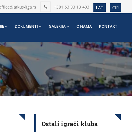
office@arkus-liga.rs
+381 63 83 13 403
LAT
ĆIR
JE
DOKUMENTI
GALERIJA
O NAMA
KONTAKT
Ostali igrači kluba