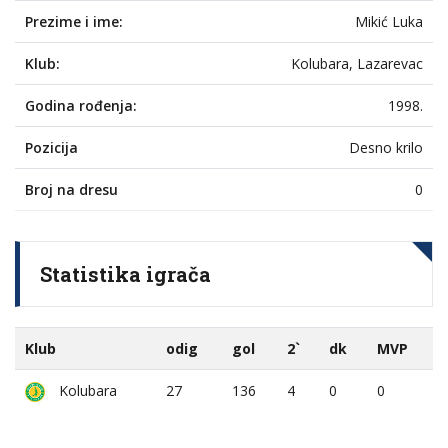
Prezime i ime:
Mikić Luka
Klub:
Kolubara, Lazarevac
Godina rođenja:
1998.
Pozicija
Desno krilo
Broj na dresu
0
Statistika igrača
Klub
odig
gol
2`
dk
MVP
Kolubara
27
136
4
0
0