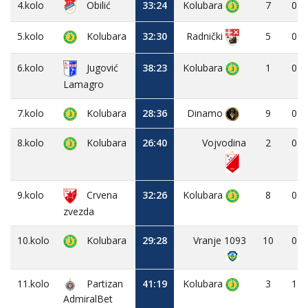
4.kolo
Obilić
33:24
Kolubara
7
0
5.kolo
Kolubara
32:30
5
0
Radnički
6.kolo
Jugović
38:23
Kolubara
1
0
Lamagro
7.kolo
Kolubara
28:36
Dinamo
9
0
8.kolo
Kolubara
26:40
Vojvodina
2
0
9.kolo
Crvena
32:26
Kolubara
8
0
zvezda
10.kolo
Kolubara
29:28
Vranje 1093
10
0
11.kolo
Partizan
41:19
Kolubara
3
1
AdmiralBet