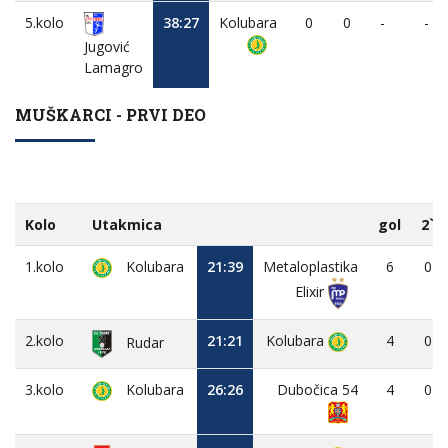
5.kolo
38:27
Kolubara
0
0
-
-
Jugović
Lamagro
MUŠKARCI - PRVI DEO
Kolo
Utakmica
gol
2`
1.kolo
Kolubara
21:39
Metaloplastika
6
0
Elixir
2.kolo
21:21
Kolubara
4
0
Rudar
3.kolo
Kolubara
26:26
Dubočica 54
4
0