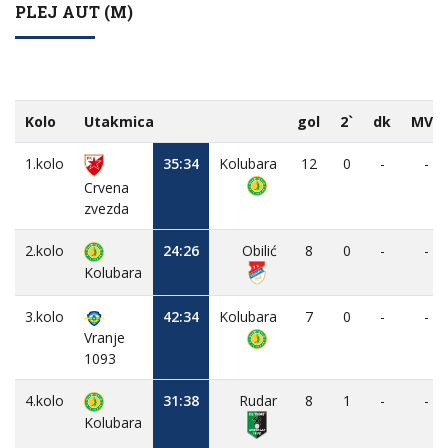
PLEJ AUT (M)
Kolo
Utakmica
gol
2`
dk
MVP
1.kolo
35:34
Kolubara
12
0
-
-
Crvena
zvezda
2.kolo
24:26
Obilić
8
0
-
-
Kolubara
3.kolo
42:34
Kolubara
7
0
-
-
Vranje
1093
4.kolo
31:38
Rudar
8
1
-
-
Kolubara