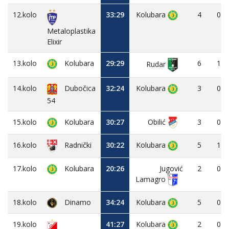
12.kolo
33:29
Kolubara
4
0
Metaloplastika
Elixir
13.kolo
Kolubara
29:29
6
1
Rudar
14.kolo
Dubočica
32:24
Kolubara
3
0
54
15.kolo
Kolubara
30:27
Obilić
3
0
16.kolo
30:22
Kolubara
5
1
Radnički
17.kolo
Kolubara
20:26
Jugović
2
0
Lamagro
18.kolo
Dinamo
34:24
Kolubara
5
0
19.kolo
41:27
Kolubara
2
0