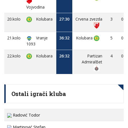
Vojvodina
20.kolo
Kolubara
27:30
Crvena zvezda
3
0
21.kolo
Vranje
36:32
Kolubara
5
0
1093
22.kolo
Kolubara
26:32
Partizan
4
0
AdmiralBet
Ostali igrači kluba
Radović Todor
Martinović Stefan