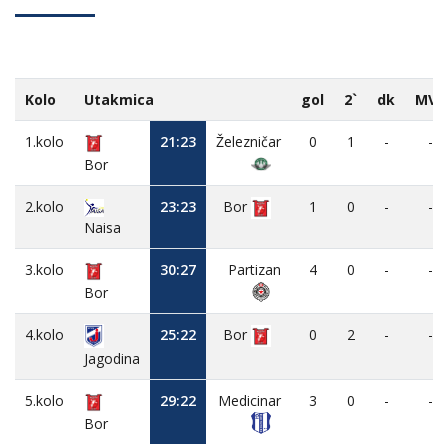
Kolo
Utakmica
gol
2`
dk
MVP
1.kolo
21:23
Železničar
0
1
-
-
Bor
2.kolo
23:23
Bor
1
0
-
-
Naisa
3.kolo
30:27
Partizan
4
0
-
-
Bor
4.kolo
25:22
Bor
0
2
-
-
Jagodina
5.kolo
29:22
Medicinar
3
0
-
-
Bor