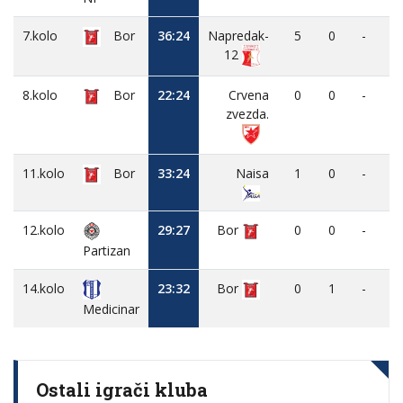
7.kolo
Bor
36:24
Napredak-
5
0
-
12
8.kolo
Bor
22:24
Crvena
0
0
-
zvezda.
11.kolo
Bor
33:24
Naisa
1
0
-
12.kolo
29:27
Bor
0
0
-
Partizan
14.kolo
23:32
Bor
0
1
-
Medicinar
Ostali igrači kluba