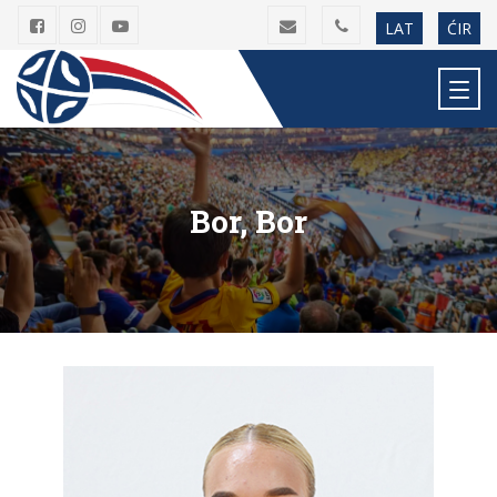
LAT
ĆIR
Bor, Bor