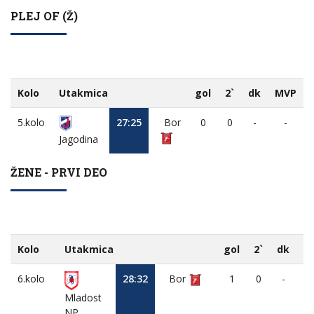
PLEJ OF (Ž)
Kolo
Utakmica
gol
2`
dk
MVP
5.kolo
27:25
Bor
0
0
-
-
Jagodina
ŽENE - PRVI DEO
Kolo
Utakmica
gol
2`
dk
M
6.kolo
28:32
Bor
1
0
-
Mladost
NP