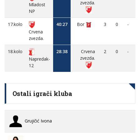
zvezda.
Mladost
NP
17.kolo
40:27
Bor
3
0
-
Crvena
zvezda.
18.kolo
28:38
Crvena
2
0
-
zvezda.
Napredak-
12
Ostali igrači kluba
Grujičić Ivona