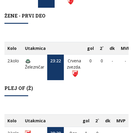
ŽENE - PRVI DEO
Kolo
Utakmica
gol
2`
dk
MVP
2.kolo
23:22
Crvena
0
0
-
-
Železničar
zvezda.
PLEJ OF (Ž)
Kolo
Utakmica
gol
2`
dk
MVP