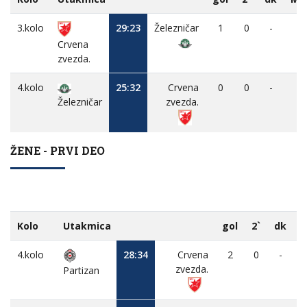
3.kolo
29:23
Železničar
1
0
-
-
Crvena
zvezda.
4.kolo
25:32
Crvena
0
0
-
-
Železničar
zvezda.
ŽENE - PRVI DEO
Kolo
Utakmica
gol
2`
dk
4.kolo
28:34
Crvena
2
0
-
zvezda.
Partizan