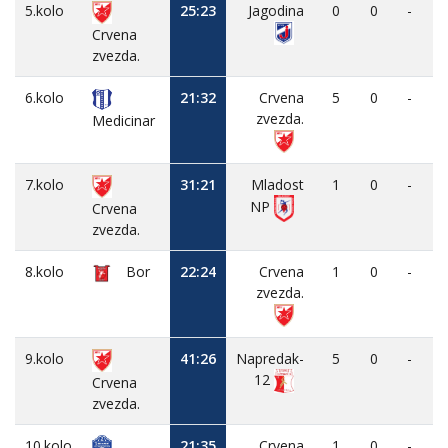
5.kolo
25:23
Jagodina
0
0
-
Crvena
zvezda.
6.kolo
21:32
Crvena
5
0
-
zvezda.
Medicinar
7.kolo
31:21
Mladost
1
0
-
NP
Crvena
zvezda.
8.kolo
Bor
22:24
Crvena
1
0
-
zvezda.
9.kolo
41:26
Napredak-
5
0
-
12
Crvena
zvezda.
10.kolo
21:35
Crvena
1
0
-