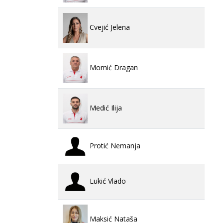
Cvejić Jelena
Momić Dragan
Medić Ilija
Protić Nemanja
Lukić Vlado
Maksić Nataša