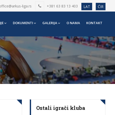
office@arkus-liga.rs
+381 63 83 13 403
LAT
ĆIR
JE
DOKUMENTI
GALERIJA
O NAMA
KONTAKT
Ostali igrači kluba