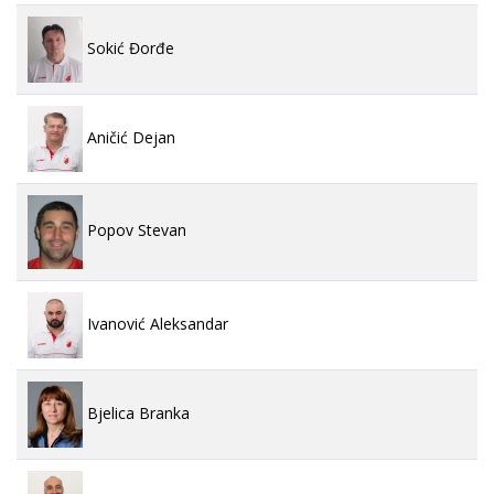
Sokić Đorđe
Aničić Dejan
Popov Stevan
Ivanović Aleksandar
Bjelica Branka